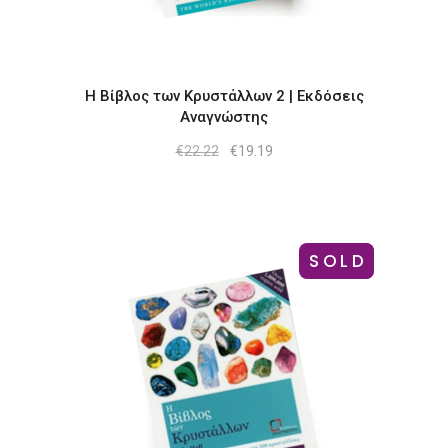
H Bίβλος των Κρυστάλλων 2 | Εκδόσεις
Αναγνώστης
Original
Η
€
22.22
€
19.19
price
τρέχουσα
was:
τιμή
€22.22.
είναι:
€19.19.
SOLD
-14%