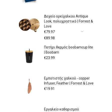
Δοχείο ορείχαλκου Antique
Look, πολυχρηστικό | Forrest &
Love
€
79.97
–
Price
€
89.98
range:
Ποτήρι θερμός boobamcup lite
€79.97
| Boobam
through
€89.98
€
23.99
Εμποτιστής χαλκού - copper
Infuser, Feather | Forrest & Love
€
19.91
Εργαλείο καθαρισμού