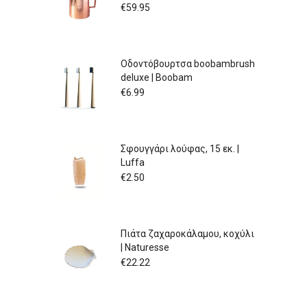
€
59.95
Οδοντόβουρτσα boobambrush
deluxe | Boobam
€
6.99
Σφουγγάρι λούφας, 15 εκ. |
Luffa
€
2.50
Πιάτα ζαχαροκάλαμου, κοχύλι
| Naturesse
€
22.22