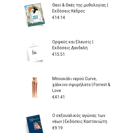
Θεοί & Θεές της μυθολογίας |
Εκδόσεις Κέδρος
€
14.14
Ορφεύς και Ελευσίς |
Εκδόσεις Δανδελή
€
15.51
Μπουκάλι νερού Curve,
χάλκινο σφυρήλατο | Forrest &
Love
€
41.41
Ο σεξουαλικός αγώνας των
νέων | Εκδόσεις Καστανιώτη
€
9.19