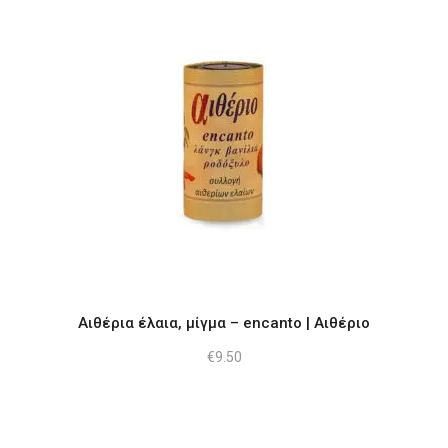
του
προϊόντος
Αιθέρια έλαια, μίγμα – encanto | Αιθέριο
€
9.50