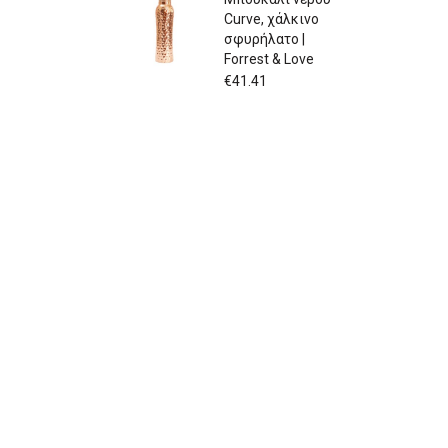
Curve, χάλκινο
σφυρήλατο |
Forrest & Love
€
41.41