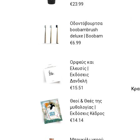
€
23.99
Οδοντόβουρτσα
boobambrush
deluxe | Boobam
€
6.99
Ορφεύς και
Ελευσίς |
Εκδόσεις
Δανδελή
€
15.51
Κρα
Θεοί & Θεές της
μυθολογίας |
Εκδόσεις Κέδρος
€
14.14
Μπουκάλι νερού