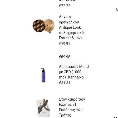
Naturesse
€
22.22
Μ
Δοχείο
ορείχαλκου
Antique Look,
πολυχρηστικό |
Forrest & Love
€
79.97
–
Price
€
89.98
range:
Λάδι μασάζ Mood
€79.97
με CBD (1000
through
mg) | Kannabio
€89.98
€
31.31
Στον καιρό των
Ελλήνων |
Εκδόσεις Ηώα
Τρόπις