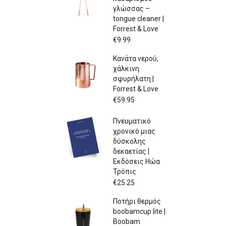
γλώσσας –
tongue cleaner |
Forrest & Love
€
9.99
Κανάτα νερού,
χάλκινη
σφυρήλατη |
Forrest & Love
€
59.95
Πνευματικό
χρονικό μιας
δύσκολης
δεκαετίας |
Εκδόσεις Ηώα
Τρόπις
€
25.25
Ποτήρι θερμός
boobamcup lite |
Boobam