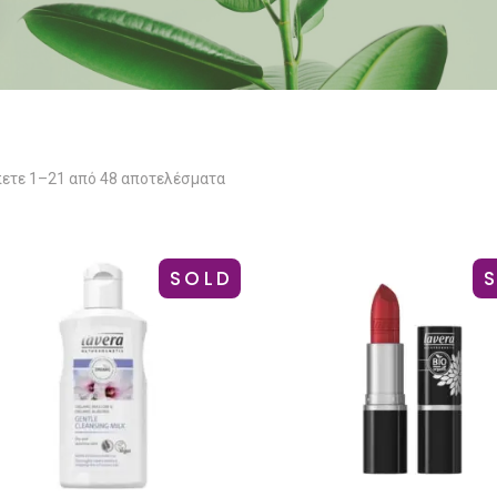
ετε 1–21 από 48 αποτελέσματα
SOLD
Αυτό
το
προϊόν
έχει
πολλαπλ