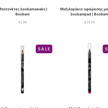
Οι
πατονέτες boobamswabs |
Μαξιλαράκια αφαίρεσης μα
επιλογές
Boobam
boobampad | Booba
μπορούν
€
5.99
€
19.99
να
επιλεγούν
στη
σελίδα
του
SALE
προϊόντος
Αυτό
Αυτό
το
το
προϊόν
προϊόν
έχει
έχει
πολλαπλές
πολλαπλ
παραλλαγές.
παραλλαγ
Οι
Οι