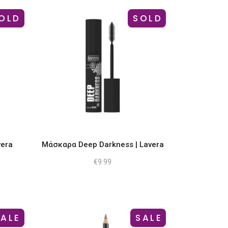
στη
σελίδα
OLD
-12%
SOLD
του
ος
προϊόντος
vera
Μάσκαρα Deep Darkness | Lavera
€
9.99
ουσα
.
SALE
SALE