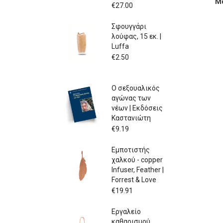
Μο
€
27.00
Σφουγγάρι
λούφας, 15 εκ. |
Luffa
€
2.50
Ο σεξουαλικός
αγώνας των
νέων | Εκδόσεις
Καστανιώτη
€
9.19
Εμποτιστής
χαλκού - copper
Infuser, Feather |
Forrest & Love
€
19.91
Εργαλείο
καθαρισμού