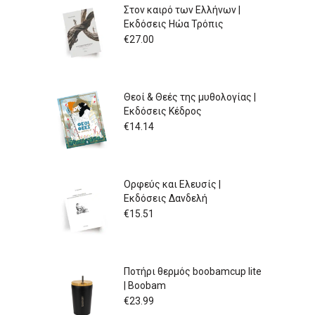
Στον καιρό των Ελλήνων |
€79.97
Εκδόσεις Ηώα Τρόπις
through
€89.98
€
27.00
Θεοί & Θεές της μυθολογίας |
Εκδόσεις Κέδρος
€
14.14
Ορφεύς και Ελευσίς |
Εκδόσεις Δανδελή
€
15.51
Ποτήρι θερμός boobamcup lite
| Boobam
€
23.99