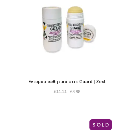
Εντομοαπωθητικό στικ Guard | Zest
Original
Η
€
11.11
€
8.88
price
τρέχουσα
was:
τιμή
€11.11.
είναι:
€8.88.
SOLD