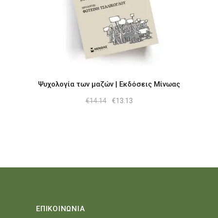
Ψυχολογία των μαζών | Εκδόσεις Μίνωας
Original
Η
€
14.14
€
13.13
price
τρέχουσα
was:
τιμή
€14.14.
είναι:
€13.13.
ΕΠΙΚΟΙΝΩΝΙΑ