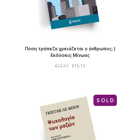
Πόση τράπεζα χρειάζεται ο άνθρωπος; |
Εκδόσεις Μίνωας
Original
Η
€
17.17
€
15.15
price
τρέχουσα
was:
τιμή
€17.17.
είναι:
€15.15.
SOLD
-7%