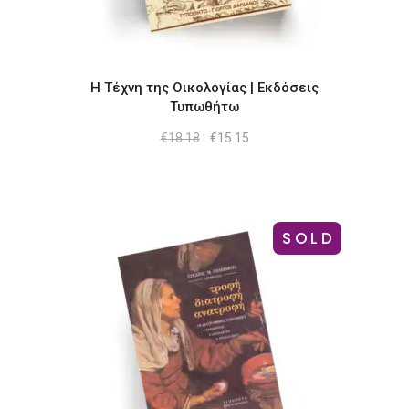
Η Τέχνη της Οικολογίας | Εκδόσεις
Τυπωθήτω
Original
Η
€
18.18
€
15.15
price
τρέχουσα
was:
τιμή
€18.18.
είναι:
€15.15.
SOLD