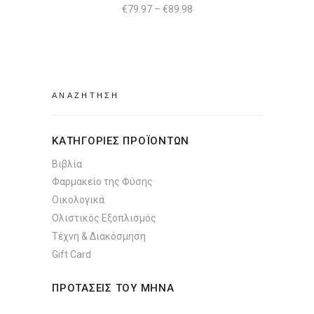
Price
€
79.97
–
€
89.98
επιλεγούν
range:
€79.97
στη
through
σελίδα
€89.98
του
προϊόντος
Search
for:
ΚΑΤΗΓΟΡΙΕΣ ΠΡΟΪΟΝΤΩΝ
Βιβλία
Φαρμακείο της Φύσης
Οικολογικά
Ολιστικός Εξοπλισμός
Τέχνη & Διακόσμηση
Gift Card
ΠΡΟΤΑΣΕΙΣ ΤΟΥ ΜΗΝΑ