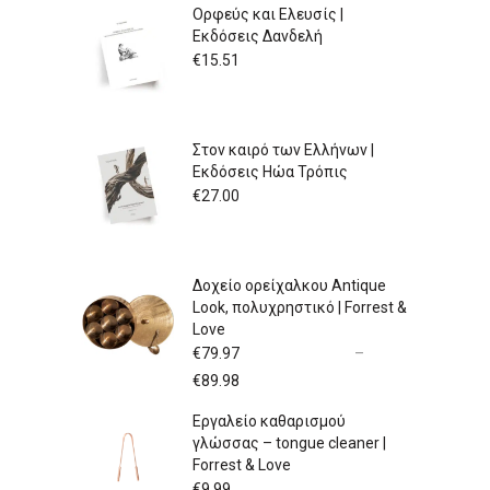
Ορφεύς και Ελευσίς |
Εκδόσεις Δανδελή
€
15.51
Στον καιρό των Ελλήνων |
Εκδόσεις Ηώα Τρόπις
€
27.00
Δοχείο ορείχαλκου Antique
Look, πολυχρηστικό | Forrest &
Love
€
79.97
–
Price
€
89.98
range:
Εργαλείο καθαρισμού
€79.97
γλώσσας – tongue cleaner |
through
Forrest & Love
€89.98
€
9.99