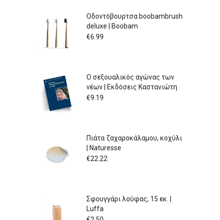
Οδοντόβουρτσα boobambrush
deluxe | Boobam
€
6.99
Ο σεξουαλικός αγώνας των
νέων | Εκδόσεις Καστανιώτη
€
9.19
Πιάτα ζαχαροκάλαμου, κοχύλι
| Naturesse
€
22.22
Σφουγγάρι λούφας, 15 εκ. |
Luffa
€
2.50