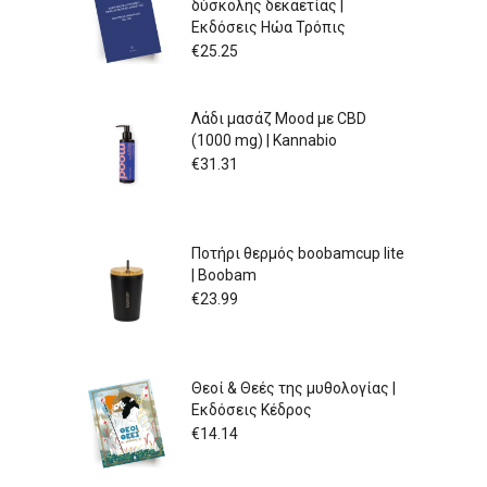
δύσκολης δεκαετίας |
Εκδόσεις Ηώα Τρόπις
€
25.25
Λάδι μασάζ Mood με CBD
(1000 mg) | Kannabio
€
31.31
Ποτήρι θερμός boobamcup lite
| Boobam
€
23.99
Θεοί & Θεές της μυθολογίας |
Εκδόσεις Κέδρος
€
14.14