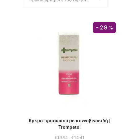
-28%
Κρέμα προσώπου με κανναβινοειδή |
Trompetol
Original
Η
€
19.91
€
14.41