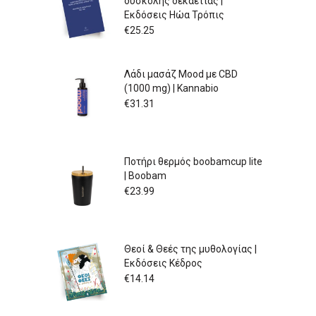
δύσκολης δεκαετίας |
Εκδόσεις Ηώα Τρόπις
€
25.25
Λάδι μασάζ Mood με CBD
(1000 mg) | Kannabio
€
31.31
Ποτήρι θερμός boobamcup lite
| Boobam
€
23.99
Θεοί & Θεές της μυθολογίας |
Εκδόσεις Κέδρος
€
14.14