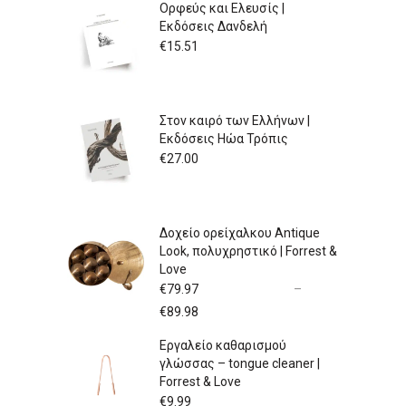
Ορφεύς και Ελευσίς |
Εκδόσεις Δανδελή
€
15.51
Στον καιρό των Ελλήνων |
Εκδόσεις Ηώα Τρόπις
€
27.00
Δοχείο ορείχαλκου Antique
Look, πολυχρηστικό | Forrest &
Love
€
79.97
–
Price
€
89.98
range:
Εργαλείο καθαρισμού
€79.97
γλώσσας – tongue cleaner |
through
Forrest & Love
€89.98
€
9.99