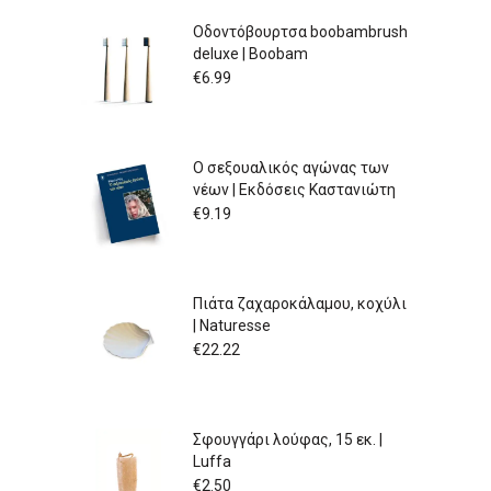
Οδοντόβουρτσα boobambrush
deluxe | Boobam
€
6.99
Ο σεξουαλικός αγώνας των
νέων | Εκδόσεις Καστανιώτη
€
9.19
Πιάτα ζαχαροκάλαμου, κοχύλι
| Naturesse
€
22.22
Σφουγγάρι λούφας, 15 εκ. |
Luffa
€
2.50