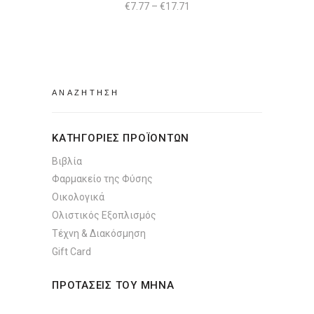
να
Price
€
7.77
–
€
17.71
range:
επιλεγούν
€7.77
through
στη
€17.71
σελίδα
του
Search
προϊόντος
for:
ΚΑΤΗΓΟΡΙΕΣ ΠΡΟΪΟΝΤΩΝ
Βιβλία
Φαρμακείο της Φύσης
Οικολογικά
Ολιστικός Εξοπλισμός
Τέχνη & Διακόσμηση
Gift Card
ΠΡΟΤΑΣΕΙΣ ΤΟΥ ΜΗΝΑ