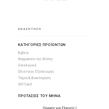
price
τρέχουσα
was:
τιμή
€29.92.
είναι:
€25.52.
Search
for:
ΚΑΤΗΓΟΡΙΕΣ ΠΡΟΪΟΝΤΩΝ
Βιβλία
Φαρμακείο της Φύσης
Οικολογικά
Ολιστικός Εξοπλισμός
Τέχνη & Διακόσμηση
Gift Card
ΠΡΟΤΑΣΕΙΣ ΤΟΥ ΜΗΝΑ
Ορφεύς και Ελευσίς |