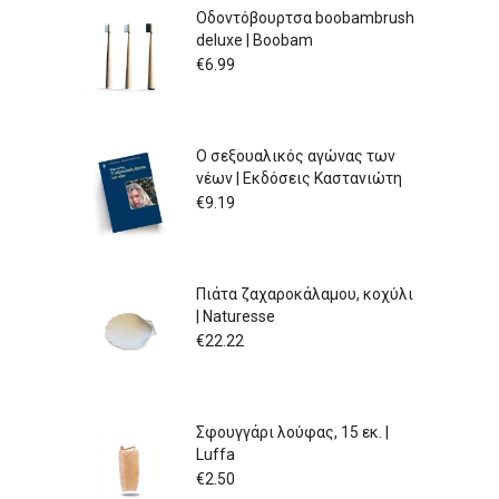
Οδοντόβουρτσα boobambrush
deluxe | Boobam
€
6.99
Ο σεξουαλικός αγώνας των
νέων | Εκδόσεις Καστανιώτη
€
9.19
Πιάτα ζαχαροκάλαμου, κοχύλι
| Naturesse
€
22.22
Σφουγγάρι λούφας, 15 εκ. |
Luffa
€
2.50