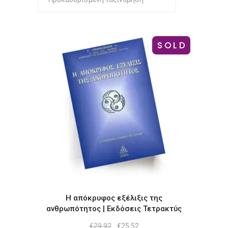
SOLD
-15%
Η απόκρυφος εξέλιξις της
ανθρωπότητος | Εκδόσεις Τετρακτύς
Original
Η
€
29.92
€
25.52