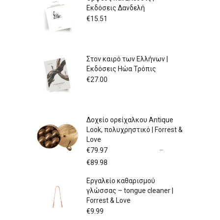
Εκδόσεις Δανδελή
€
15.51
Στον καιρό των Ελλήνων |
Εκδόσεις Ηώα Τρόπις
€
27.00
Δοχείο ορείχαλκου Antique
Look, πολυχρηστικό | Forrest &
Love
€
79.97
–
Price
€
89.98
range:
Εργαλείο καθαρισμού
€79.97
γλώσσας – tongue cleaner |
through
Forrest & Love
€89.98
€
9.99