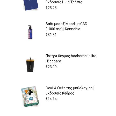
Εκδόσεις Ηώα Τρόπις
€
25.25
Λάδι μασάζ Mood με CBD
(1000 mg) | Kannabio
€
31.31
Ποτήρι θερμός boobamcup lite
| Boobam
€
23.99
Θεοί & Θεές της μυθολογίας |
Εκδόσεις Κέδρος
€
14.14