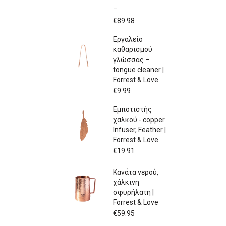
–
Price
€
89.98
range:
Εργαλείο
€79.97
καθαρισμού
through
γλώσσας –
€89.98
tongue cleaner |
Forrest & Love
€
9.99
Εμποτιστής
χαλκού - copper
Infuser, Feather |
Forrest & Love
€
19.91
Κανάτα νερού,
χάλκινη
σφυρήλατη |
Forrest & Love
€
59.95