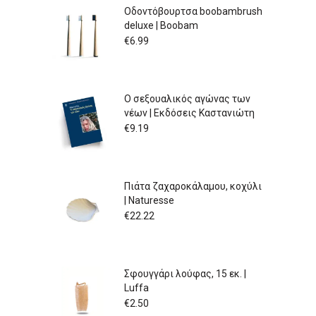
Οδοντόβουρτσα boobambrush
deluxe | Boobam
€
6.99
Ο σεξουαλικός αγώνας των
νέων | Εκδόσεις Καστανιώτη
€
9.19
Πιάτα ζαχαροκάλαμου, κοχύλι
| Naturesse
€
22.22
Σφουγγάρι λούφας, 15 εκ. |
Luffa
€
2.50