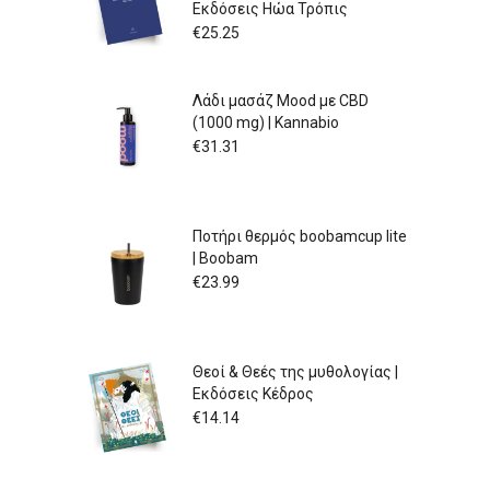
Εκδόσεις Ηώα Τρόπις
€
25.25
Λάδι μασάζ Mood με CBD
(1000 mg) | Kannabio
€
31.31
Ποτήρι θερμός boobamcup lite
| Boobam
€
23.99
Θεοί & Θεές της μυθολογίας |
Εκδόσεις Κέδρος
€
14.14