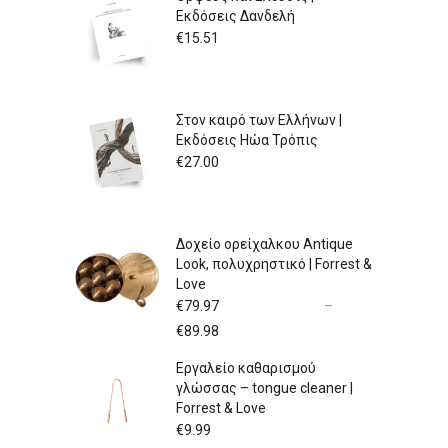
Εκδόσεις Δανδελή
€
15.51
Στον καιρό των Ελλήνων |
Εκδόσεις Ηώα Τρόπις
€
27.00
Δοχείο ορείχαλκου Antique
Look, πολυχρηστικό | Forrest &
Love
€
79.97
–
Price
€
89.98
range:
Εργαλείο καθαρισμού
€79.97
γλώσσας – tongue cleaner |
through
Forrest & Love
€89.98
€
9.99