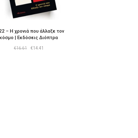
22 – Η χρονιά που άλλαξε τον
κόσμο | Εκδόσεις Διόπτρα
Original
Η
€
16.61
€
14.41
price
τρέχουσα
was:
τιμή
€16.61.
είναι:
€14.41.