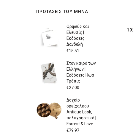
ΠΡΟΤΑΣΕΙΣ ΤΟΥ ΜΗΝΑ
Ορφεύς και
19
Ελευσίς |
Εκδόσεις
Δανδελή
€
15.51
Στον καιρό των
Ελλήνων |
Εκδόσεις Ηώα
Τρόπις
€
27.00
Δοχείο
ορείχαλκου
Antique Look,
πολυχρηστικό |
Forrest & Love
€
79.97