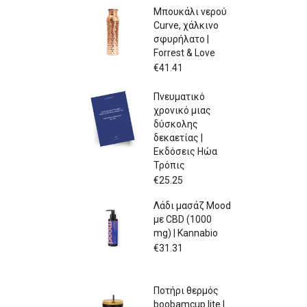
Μπουκάλι νερού
Curve, χάλκινο
σφυρήλατο |
Forrest & Love
€
41.41
Πνευματικό
χρονικό μιας
δύσκολης
δεκαετίας |
Εκδόσεις Ηώα
Τρόπις
€
25.25
Λάδι μασάζ Mood
με CBD (1000
mg) | Kannabio
€
31.31
Ποτήρι θερμός
boobamcup lite |