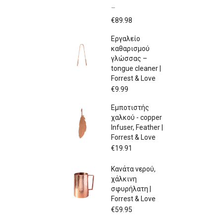
–
Price
€
89.98
range:
Εργαλείο
€79.97
καθαρισμού
through
γλώσσας –
€89.98
tongue cleaner |
Forrest & Love
€
9.99
Εμποτιστής
χαλκού - copper
Infuser, Feather |
Forrest & Love
€
19.91
Κανάτα νερού,
χάλκινη
σφυρήλατη |
Forrest & Love
€
59.95