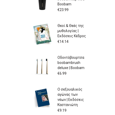
Boobam
€
23.99
Θεοί & Θεές της
μυθολογίας |
Εκδόσεις Κέδρος
€
14.14
Οδοντόβουρτσα
boobambrush
deluxe | Boobam
€
6.99
Ο σεξουαλικός
αγώνας των
νέων | Εκδόσεις
Καστανιώτη
€
9.19