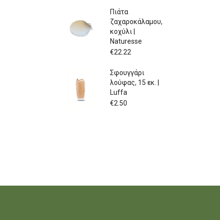
Πιάτα
ζαχαροκάλαμου,
κοχύλι |
Naturesse
€
22.22
Σφουγγάρι
λούφας, 15 εκ. |
Luffa
€
2.50