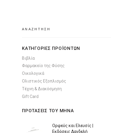
was:
τιμή
€9.99.
είναι:
στη
€8.88.
σελίδα
του
Search
προϊόντος
for:
ΚΑΤΗΓΟΡΙΕΣ ΠΡΟΪΟΝΤΩΝ
Βιβλία
Φαρμακείο της Φύσης
Οικολογικά
Ολιστικός Εξοπλισμός
Τέχνη & Διακόσμηση
Gift Card
ΠΡΟΤΑΣΕΙΣ ΤΟΥ ΜΗΝΑ
Ορφεύς και Ελευσίς |
Εκδόσεις Δανδελή