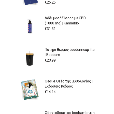
€
25.25
Λάδι μασάζ Mood με CBD
(1000 mg) | Kannabio
€
31.31
Ποτήρι θερμός boobamcup lite
| Boobam
€
23.99
Θεοί & Θεές της μυθολογίας |
Εκδόσεις Κέδρος
€
14.14
Οδοντόβουρτσα boobambrush