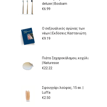
deluxe | Boobam
€
6.99
Ο σεξουαλικός αγώνας των
νέων | Εκδόσεις Καστανιώτη
€
9.19
Πιάτα ζαχαροκάλαμου, κοχύλι
| Naturesse
€
22.22
Σφουγγάρι λούφας, 15 εκ. |
Luffa
€
2.50