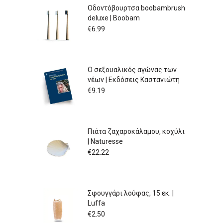
Οδοντόβουρτσα boobambrush
deluxe | Boobam
€
6.99
Ο σεξουαλικός αγώνας των
νέων | Εκδόσεις Καστανιώτη
€
9.19
Πιάτα ζαχαροκάλαμου, κοχύλι
| Naturesse
€
22.22
Σφουγγάρι λούφας, 15 εκ. |
Luffa
€
2.50