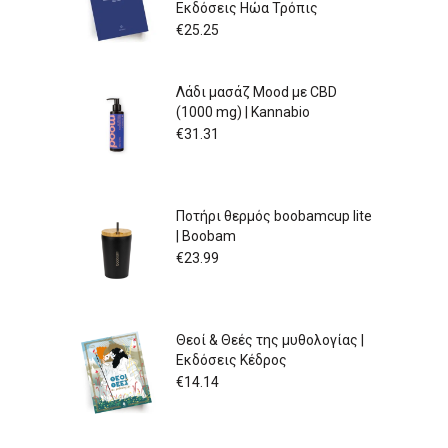
Εκδόσεις Ηώα Τρόπις
€
25.25
Λάδι μασάζ Mood με CBD
(1000 mg) | Kannabio
€
31.31
Ποτήρι θερμός boobamcup lite
| Boobam
€
23.99
Θεοί & Θεές της μυθολογίας |
Εκδόσεις Κέδρος
€
14.14