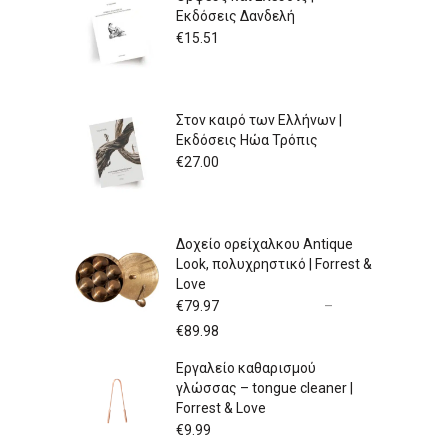
Εκδόσεις Δανδελή
€
15.51
Στον καιρό των Ελλήνων |
Εκδόσεις Ηώα Τρόπις
€
27.00
Δοχείο ορείχαλκου Antique
Look, πολυχρηστικό | Forrest &
Love
€
79.97
–
Price
€
89.98
range:
Εργαλείο καθαρισμού
€79.97
γλώσσας – tongue cleaner |
through
Forrest & Love
€89.98
€
9.99