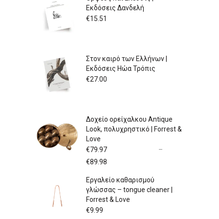
Εκδόσεις Δανδελή
€
15.51
Στον καιρό των Ελλήνων |
Εκδόσεις Ηώα Τρόπις
€
27.00
Δοχείο ορείχαλκου Antique
Look, πολυχρηστικό | Forrest &
Love
€
79.97
–
Price
€
89.98
range:
Εργαλείο καθαρισμού
€79.97
γλώσσας – tongue cleaner |
through
Forrest & Love
€89.98
€
9.99