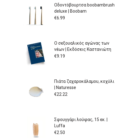
Οδοντόβουρτσα boobambrush
deluxe | Boobam
€
6.99
Ο σεξουαλικός αγώνας των
νέων | Εκδόσεις Καστανιώτη
€
9.19
Πιάτα ζαχαροκάλαμου, κοχύλι
| Naturesse
€
22.22
Σφουγγάρι λούφας, 15 εκ. |
Luffa
€
2.50