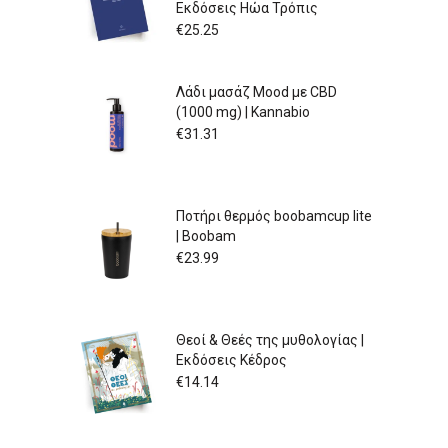
Εκδόσεις Ηώα Τρόπις
€
25.25
Λάδι μασάζ Mood με CBD
(1000 mg) | Kannabio
€
31.31
Ποτήρι θερμός boobamcup lite
| Boobam
€
23.99
Θεοί & Θεές της μυθολογίας |
Εκδόσεις Κέδρος
€
14.14