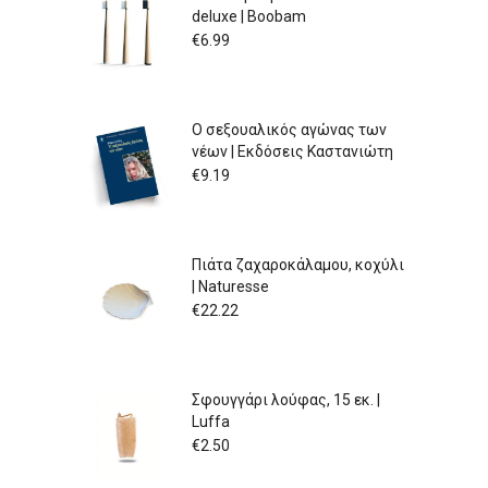
deluxe | Boobam
€
6.99
Ο σεξουαλικός αγώνας των
νέων | Εκδόσεις Καστανιώτη
€
9.19
Πιάτα ζαχαροκάλαμου, κοχύλι
| Naturesse
€
22.22
Σφουγγάρι λούφας, 15 εκ. |
Luffa
€
2.50