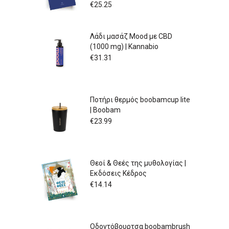
€
25.25
Λάδι μασάζ Mood με CBD
(1000 mg) | Kannabio
€
31.31
Ποτήρι θερμός boobamcup lite
| Boobam
€
23.99
Θεοί & Θεές της μυθολογίας |
Εκδόσεις Κέδρος
€
14.14
Οδοντόβουρτσα boobambrush