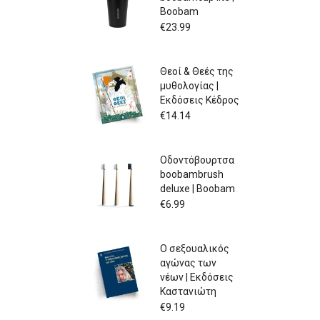
Boobam
€
23.99
Θεοί & Θεές της
μυθολογίας |
Εκδόσεις Κέδρος
€
14.14
Οδοντόβουρτσα
boobambrush
deluxe | Boobam
€
6.99
Ο σεξουαλικός
αγώνας των
νέων | Εκδόσεις
Καστανιώτη
€
9.19