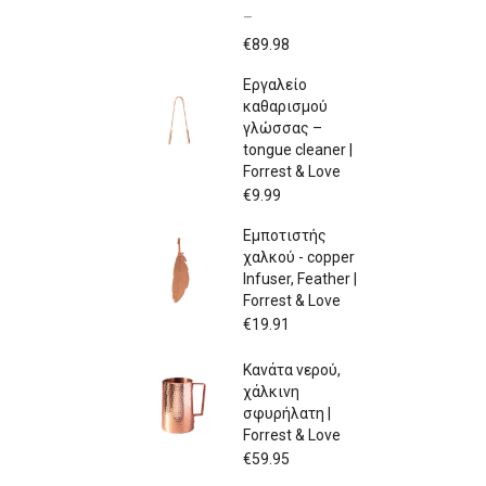
–
Price
€
89.98
range:
Εργαλείο
€79.97
καθαρισμού
through
γλώσσας –
€89.98
tongue cleaner |
Forrest & Love
€
9.99
Εμποτιστής
χαλκού - copper
Infuser, Feather |
Forrest & Love
€
19.91
Κανάτα νερού,
χάλκινη
σφυρήλατη |
Forrest & Love
€
59.95