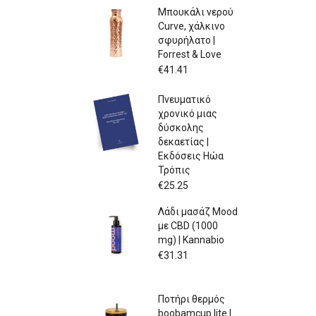
Μπουκάλι νερού
Curve, χάλκινο
σφυρήλατο |
Forrest & Love
€
41.41
Πνευματικό
χρονικό μιας
δύσκολης
δεκαετίας |
Εκδόσεις Ηώα
Τρόπις
€
25.25
Λάδι μασάζ Mood
με CBD (1000
mg) | Kannabio
€
31.31
Ποτήρι θερμός
boobamcup lite |