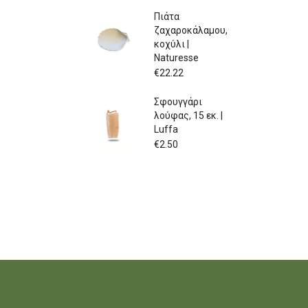
Πιάτα
ζαχαροκάλαμου,
κοχύλι |
Naturesse
€
22.22
Σφουγγάρι
λούφας, 15 εκ. |
Luffa
€
2.50