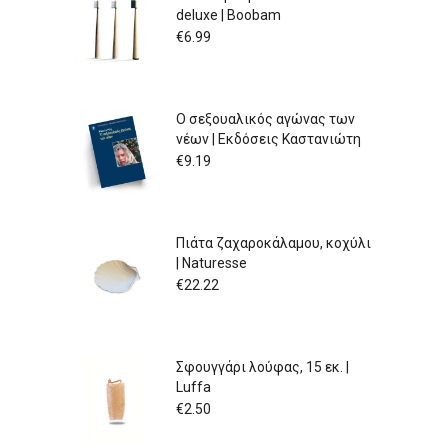
deluxe | Boobam
€
6.99
Ο σεξουαλικός αγώνας των
νέων | Εκδόσεις Καστανιώτη
€
9.19
Πιάτα ζαχαροκάλαμου, κοχύλι
| Naturesse
€
22.22
Σφουγγάρι λούφας, 15 εκ. |
Luffa
€
2.50