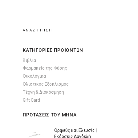
was:
τιμή
€17.17.
είναι:
€14.14.
Search
for:
ΚΑΤΗΓΟΡΙΕΣ ΠΡΟΪΟΝΤΩΝ
Βιβλία
Φαρμακείο της Φύσης
Οικολογικά
Ολιστικός Εξοπλισμός
Τέχνη & Διακόσμηση
Gift Card
ΠΡΟΤΑΣΕΙΣ ΤΟΥ ΜΗΝΑ
Ορφεύς και Ελευσίς |
Εκδόσεις Δανδελή