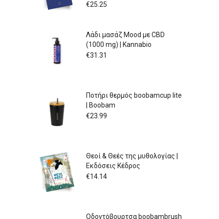
€
25.25
Λάδι μασάζ Mood με CBD
(1000 mg) | Kannabio
€
31.31
Ποτήρι θερμός boobamcup lite
| Boobam
€
23.99
Θεοί & Θεές της μυθολογίας |
Εκδόσεις Κέδρος
€
14.14
Οδοντόβουρτσα boobambrush