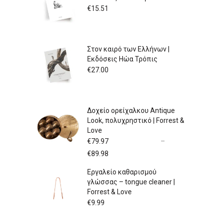
€
15.51
Στον καιρό των Ελλήνων |
Εκδόσεις Ηώα Τρόπις
€
27.00
Δοχείο ορείχαλκου Antique
Look, πολυχρηστικό | Forrest &
Love
€
79.97
–
Price
€
89.98
range:
Εργαλείο καθαρισμού
€79.97
γλώσσας – tongue cleaner |
through
Forrest & Love
€89.98
€
9.99