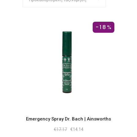
-18%
Emergency Spray Dr. Bach | Ainsworths
Original
Η
€
17.17
€
14.14
price
τρέχουσα