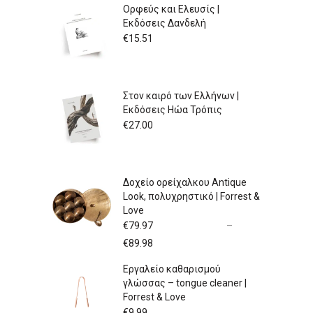
Ορφεύς και Ελευσίς |
Εκδόσεις Δανδελή
€
15.51
Στον καιρό των Ελλήνων |
Εκδόσεις Ηώα Τρόπις
€
27.00
Δοχείο ορείχαλκου Antique
Look, πολυχρηστικό | Forrest &
Love
€
79.97
–
Price
€
89.98
range:
Εργαλείο καθαρισμού
€79.97
γλώσσας – tongue cleaner |
through
Forrest & Love
€89.98
€
9.99