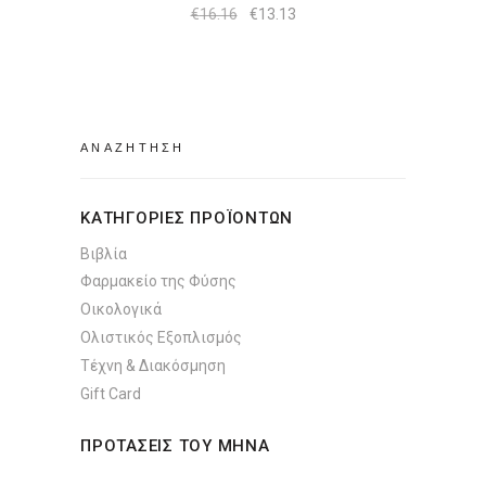
Original
Η
€
16.16
€
13.13
price
τρέχουσα
was:
τιμή
€16.16.
είναι:
€13.13.
Search
for:
ΚΑΤΗΓΟΡΙΕΣ ΠΡΟΪΟΝΤΩΝ
Βιβλία
Φαρμακείο της Φύσης
Οικολογικά
Ολιστικός Εξοπλισμός
Τέχνη & Διακόσμηση
Gift Card
ΠΡΟΤΑΣΕΙΣ ΤΟΥ ΜΗΝΑ