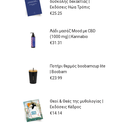
δύσκολης δεκαετίας |
Εκδόσεις Ηώα Τρόπις
€
25.25
Λάδι μασάζ Mood με CBD
(1000 mg) | Kannabio
€
31.31
Ποτήρι θερμός boobamcup lite
| Boobam
€
23.99
Θεοί & Θεές της μυθολογίας |
Εκδόσεις Κέδρος
€
14.14