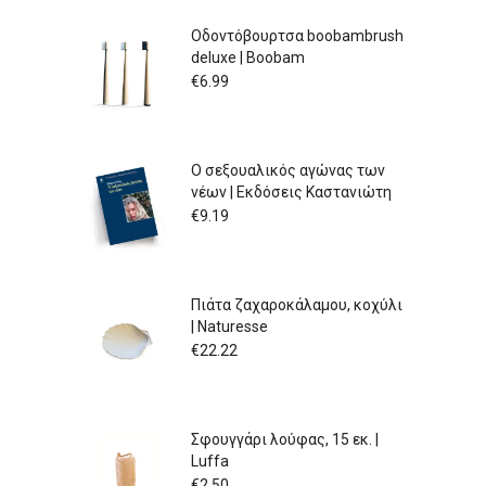
Οδοντόβουρτσα boobambrush
deluxe | Boobam
€
6.99
Ο σεξουαλικός αγώνας των
νέων | Εκδόσεις Καστανιώτη
€
9.19
Πιάτα ζαχαροκάλαμου, κοχύλι
| Naturesse
€
22.22
Σφουγγάρι λούφας, 15 εκ. |
Luffa
€
2.50