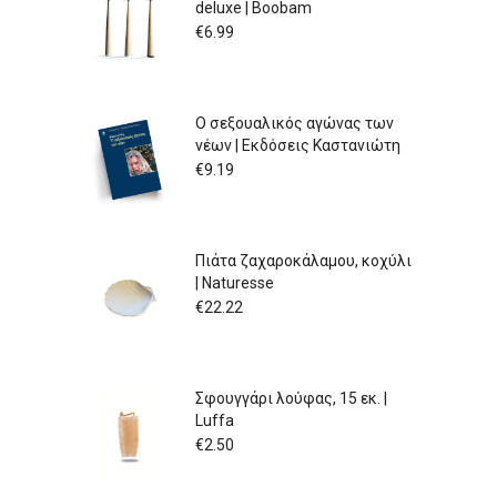
deluxe | Boobam
€
6.99
Ο σεξουαλικός αγώνας των
νέων | Εκδόσεις Καστανιώτη
€
9.19
Πιάτα ζαχαροκάλαμου, κοχύλι
| Naturesse
€
22.22
Σφουγγάρι λούφας, 15 εκ. |
Luffa
€
2.50