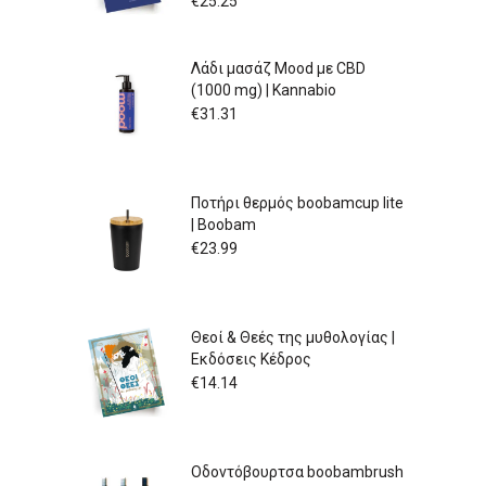
€
25.25
Λάδι μασάζ Mood με CBD
(1000 mg) | Kannabio
€
31.31
Ποτήρι θερμός boobamcup lite
| Boobam
€
23.99
Θεοί & Θεές της μυθολογίας |
Εκδόσεις Κέδρος
€
14.14
Οδοντόβουρτσα boobambrush