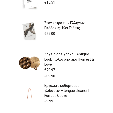
€
15.51
Στον καιρό των Ελλήνων |
Εκδόσεις Ηώα Τρόπις
€
27.00
Δοχείο ορείχαλκου Antique
Look, πολυχρηστικό | Forrest &
Love
€
79.97
–
Price
€
89.98
range:
Εργαλείο καθαρισμού
€79.97
γλώσσας – tongue cleaner |
through
Forrest & Love
€89.98
€
9.99