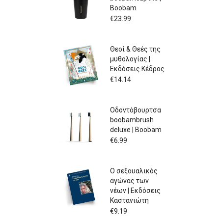
Boobam
€
23.99
Θεοί & Θεές της
μυθολογίας |
Εκδόσεις Κέδρος
€
14.14
Οδοντόβουρτσα
boobambrush
deluxe | Boobam
€
6.99
Ο σεξουαλικός
αγώνας των
νέων | Εκδόσεις
Καστανιώτη
€
9.19