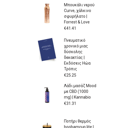
Μπουκάλι νερού
Curve, χάλκινο
σφυρήλατο |
Forrest & Love
€
41.41
Πνευματικό
χρονικό μιας
δύσκολης
δεκαετίας |
Εκδόσεις Ηώα
Τρόπις
€
25.25
Λάδι μασάζ Mood
με CBD (1000
mg) | Kannabio
€
31.31
Ποτήρι θερμός
boobamcup lite |