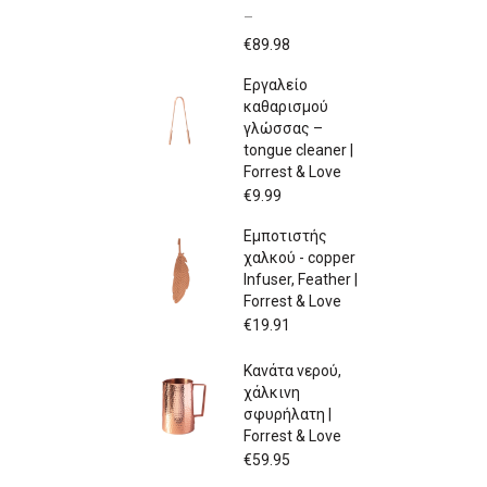
–
Price
€
89.98
range:
Εργαλείο
€79.97
καθαρισμού
through
γλώσσας –
€89.98
tongue cleaner |
Forrest & Love
€
9.99
Εμποτιστής
χαλκού - copper
Infuser, Feather |
Forrest & Love
€
19.91
Κανάτα νερού,
χάλκινη
σφυρήλατη |
Forrest & Love
€
59.95