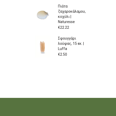
Πιάτα
ζαχαροκάλαμου,
κοχύλι |
Naturesse
€
22.22
Σφουγγάρι
λούφας, 15 εκ. |
Luffa
€
2.50