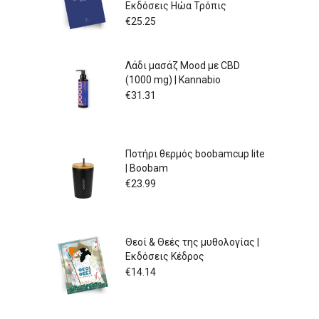
Εκδόσεις Ηώα Τρόπις
€
25.25
Λάδι μασάζ Mood με CBD
(1000 mg) | Kannabio
€
31.31
Ποτήρι θερμός boobamcup lite
| Boobam
€
23.99
Θεοί & Θεές της μυθολογίας |
Εκδόσεις Κέδρος
€
14.14