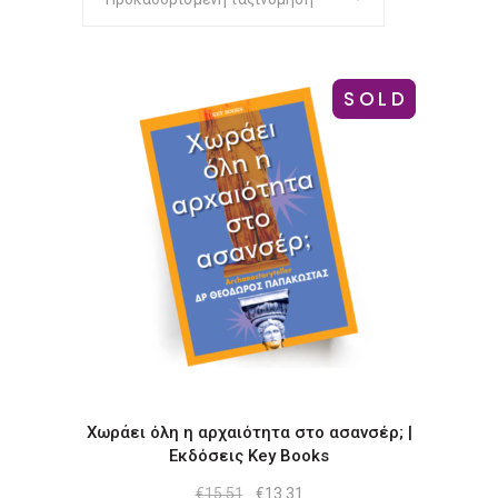
SOLD
-14%
Χωράει όλη η αρχαιότητα στο ασανσέρ; |
Εκδόσεις Key Books
Original
Η
€
15.51
€
13.31