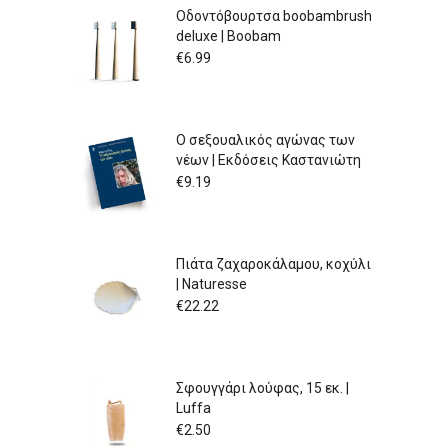
Οδοντόβουρτσα boobambrush
deluxe | Boobam
€
6.99
Ο σεξουαλικός αγώνας των
νέων | Εκδόσεις Καστανιώτη
€
9.19
Πιάτα ζαχαροκάλαμου, κοχύλι
| Naturesse
€
22.22
Σφουγγάρι λούφας, 15 εκ. |
Luffa
€
2.50