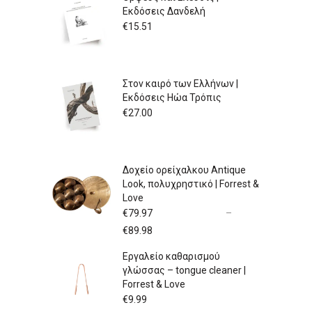
Εκδόσεις Δανδελή
€
15.51
Στον καιρό των Ελλήνων |
Εκδόσεις Ηώα Τρόπις
€
27.00
Δοχείο ορείχαλκου Antique
Look, πολυχρηστικό | Forrest &
Love
€
79.97
–
Price
€
89.98
range:
Εργαλείο καθαρισμού
€79.97
γλώσσας – tongue cleaner |
through
Forrest & Love
€89.98
€
9.99