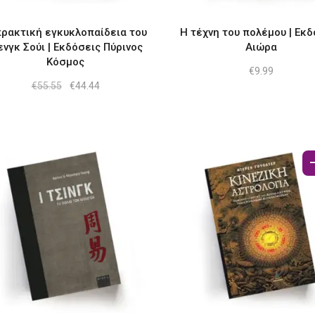
πρακτική εγκυκλοπαίδεια του
Η τέχνη του πολέμου | Εκ
νγκ Σούι | Εκδόσεις Πύρινος
Αιώρα
Κόσμος
€
9.99
Original
Η
€
55.55
€
44.44
price
τρέχουσα
was:
τιμή
€55.55.
είναι:
€44.44.