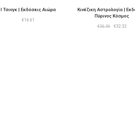
Ι Τσινγκ | Εκδόσεις Αιώρα
Κινέζικη Αστρολογία | Εκδ
Πύρινος Κόσμος
€
16.61
Original
Η
€
36.36
€
32.32
price
τρέ
was:
τιμή
€36.36.
είνα
€32.