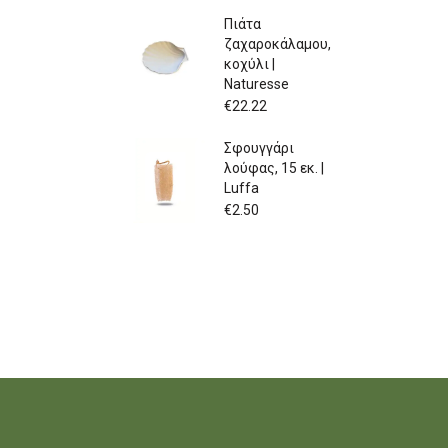
Πιάτα
ζαχαροκάλαμου,
κοχύλι |
Naturesse
€
22.22
Σφουγγάρι
λούφας, 15 εκ. |
Luffa
€
2.50