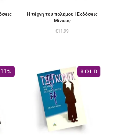
δόσεις
Η τέχνη του πολέμου | Εκδόσεις
Μίνωας
€
11.99
-11%
SOLD
-15%