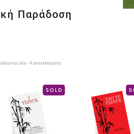
ική Παράδοση
άλλονται όλα - 9 αποτελέσματα
SOLD
-12%
S