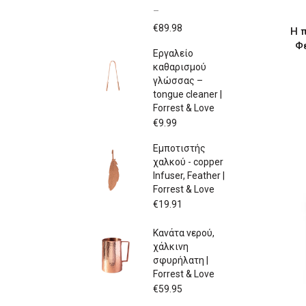
–
Price
€
89.98
Η 
range:
Φε
Εργαλείο
€79.97
καθαρισμού
through
γλώσσας –
€89.98
tongue cleaner |
Forrest & Love
€
9.99
Εμποτιστής
χαλκού - copper
Infuser, Feather |
Forrest & Love
€
19.91
Κανάτα νερού,
χάλκινη
σφυρήλατη |
Forrest & Love
€
59.95