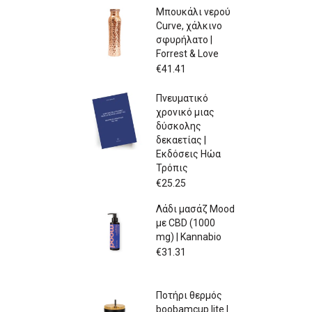
Μπουκάλι νερού
Curve, χάλκινο
σφυρήλατο |
Forrest & Love
€
41.41
Πνευματικό
χρονικό μιας
δύσκολης
δεκαετίας |
Εκδόσεις Ηώα
Τρόπις
€
25.25
Λάδι μασάζ Mood
με CBD (1000
mg) | Kannabio
€
31.31
Ποτήρι θερμός
boobamcup lite |