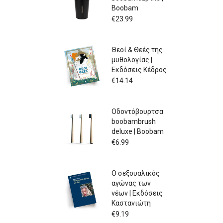
Boobam
€
23.99
Θεοί & Θεές της
μυθολογίας |
Εκδόσεις Κέδρος
€
14.14
Οδοντόβουρτσα
boobambrush
deluxe | Boobam
€
6.99
Ο σεξουαλικός
αγώνας των
νέων | Εκδόσεις
Καστανιώτη
€
9.19