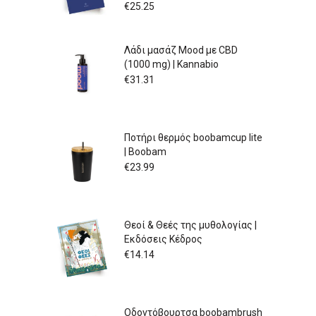
€
25.25
Λάδι μασάζ Mood με CBD
(1000 mg) | Kannabio
€
31.31
Ποτήρι θερμός boobamcup lite
| Boobam
€
23.99
Θεοί & Θεές της μυθολογίας |
Εκδόσεις Κέδρος
€
14.14
Οδοντόβουρτσα boobambrush