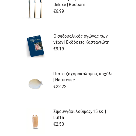
deluxe | Boobam
€
6.99
Ο σεξουαλικός αγώνας των
νέων | Εκδόσεις Καστανιώτη
€
9.19
Πιάτα ζαχαροκάλαμου, κοχύλι
| Naturesse
€
22.22
Σφουγγάρι λούφας, 15 εκ. |
Luffa
€
2.50