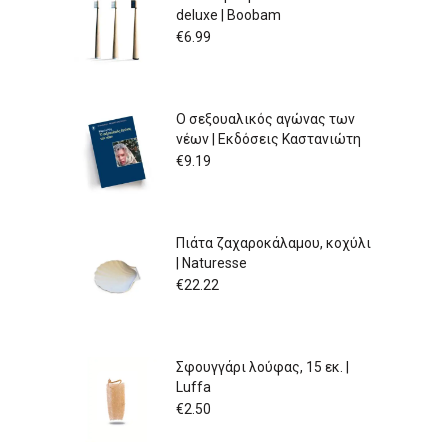
deluxe | Boobam
€
6.99
Ο σεξουαλικός αγώνας των
νέων | Εκδόσεις Καστανιώτη
€
9.19
Πιάτα ζαχαροκάλαμου, κοχύλι
| Naturesse
€
22.22
Σφουγγάρι λούφας, 15 εκ. |
Luffa
€
2.50