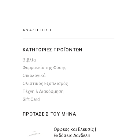
was:
τιμή
€13.31.
είναι:
€12.21.
Search
for:
ΚΑΤΗΓΟΡΙΕΣ ΠΡΟΪΟΝΤΩΝ
Βιβλία
Φαρμακείο της Φύσης
Οικολογικά
Ολιστικός Εξοπλισμός
Τέχνη & Διακόσμηση
Gift Card
ΠΡΟΤΑΣΕΙΣ ΤΟΥ ΜΗΝΑ
Ορφεύς και Ελευσίς |
Εκδόσεις Δανδελή