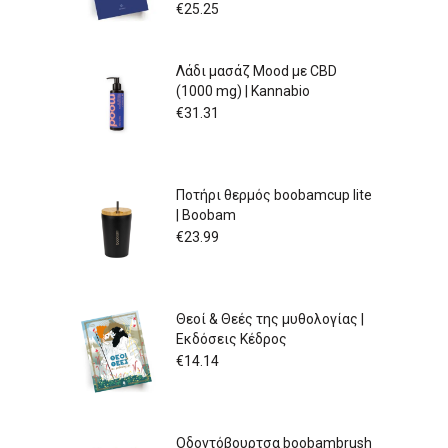
€
25.25
Λάδι μασάζ Mood με CBD
(1000 mg) | Kannabio
€
31.31
Ποτήρι θερμός boobamcup lite
| Boobam
€
23.99
Θεοί & Θεές της μυθολογίας |
Εκδόσεις Κέδρος
€
14.14
Οδοντόβουρτσα boobambrush