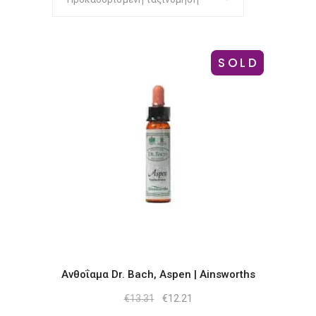
SOLD
-8%
Ανθοΐαμα Dr. Bach, Aspen | Ainsworths
Original
Η
€
13.31
€
12.21
price
τρέχουσα