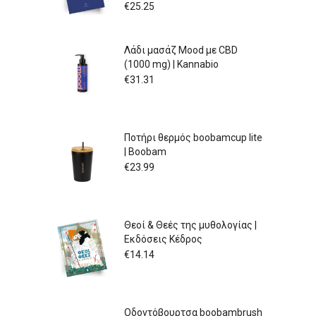
€
25.25
Λάδι μασάζ Mood με CBD
(1000 mg) | Kannabio
€
31.31
Ποτήρι θερμός boobamcup lite
| Boobam
€
23.99
Θεοί & Θεές της μυθολογίας |
Εκδόσεις Κέδρος
€
14.14
Οδοντόβουρτσα boobambrush