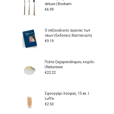
deluxe | Boobam
€
6.99
Ο σεξουαλικός αγώνας των
νέων | Εκδόσεις Καστανιώτη
€
9.19
Πιάτα ζαχαροκάλαμου, κοχύλι
| Naturesse
€
22.22
Σφουγγάρι λούφας, 15 εκ. |
Luffa
€
2.50