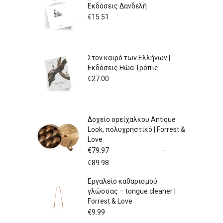
Εκδόσεις Δανδελή
€
15.51
Στον καιρό των Ελλήνων |
Εκδόσεις Ηώα Τρόπις
€
27.00
Δοχείο ορείχαλκου Antique
Look, πολυχρηστικό | Forrest &
Love
€
79.97
–
Price
€
89.98
range:
Εργαλείο καθαρισμού
€79.97
γλώσσας – tongue cleaner |
through
Forrest & Love
€89.98
€
9.99