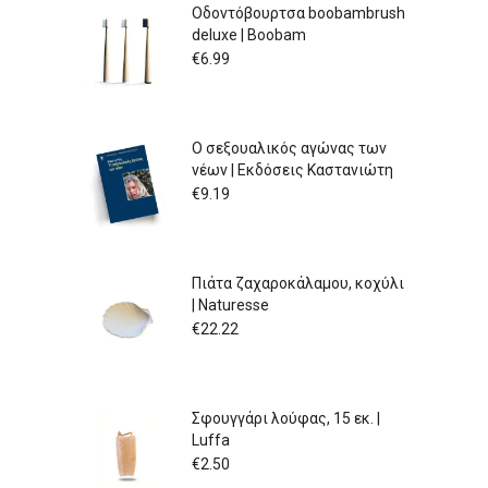
Οδοντόβουρτσα boobambrush
deluxe | Boobam
€
6.99
Ο σεξουαλικός αγώνας των
νέων | Εκδόσεις Καστανιώτη
€
9.19
Πιάτα ζαχαροκάλαμου, κοχύλι
| Naturesse
€
22.22
Σφουγγάρι λούφας, 15 εκ. |
Luffa
€
2.50