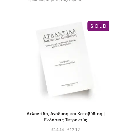
SOLD
-14%
Ατλαντίδα, Ανάδυση και Καταβύθιση |
Εκδόσεις Τετρακτύς
Original
Η
€
14.14
€
12.12