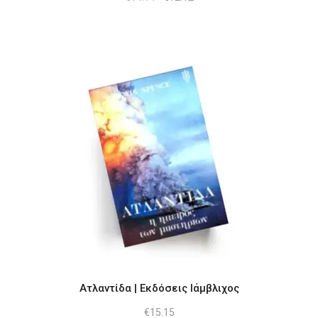
price
τρέχουσα
was:
τιμή
€14.14.
είναι:
€12.12.
Ατλαντίδα | Εκδόσεις Ιάμβλιχος
€
15.15