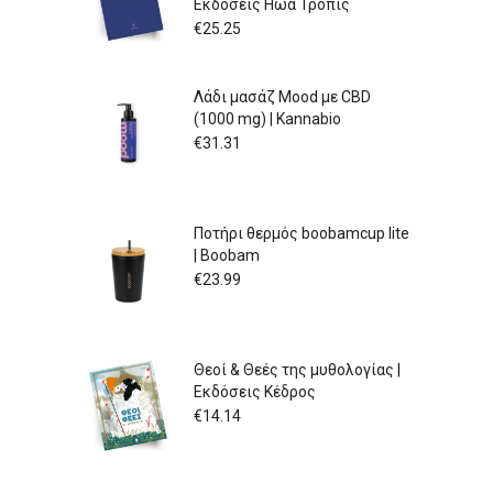
Εκδόσεις Ηώα Τρόπις
€
25.25
Λάδι μασάζ Mood με CBD
(1000 mg) | Kannabio
€
31.31
Ποτήρι θερμός boobamcup lite
| Boobam
€
23.99
Θεοί & Θεές της μυθολογίας |
Εκδόσεις Κέδρος
€
14.14