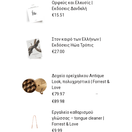
Ορφεύς και Ελευσίς |
Εκδόσεις Δανδελή
€
15.51
Στον καιρό των Ελλήνων |
Εκδόσεις Ηώα Τρόπις
€
27.00
Δοχείο ορείχαλκου Antique
Look, πολυχρηστικό | Forrest &
Love
€
79.97
–
Price
€
89.98
range:
Εργαλείο καθαρισμού
€79.97
γλώσσας – tongue cleaner |
through
Forrest & Love
€89.98
€
9.99