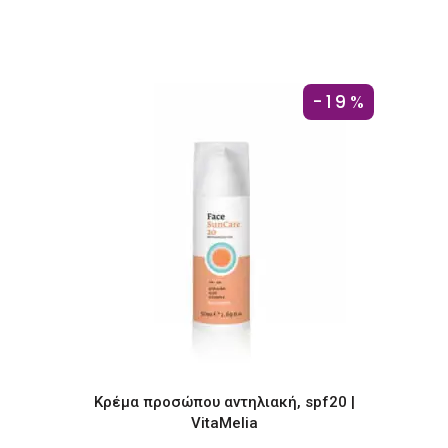
price
τρέχουσα
was:
τιμή
€16.61.
είναι:
€13.31.
-19%
Κρέμα προσώπου αντηλιακή, spf20 |
VitaMelia