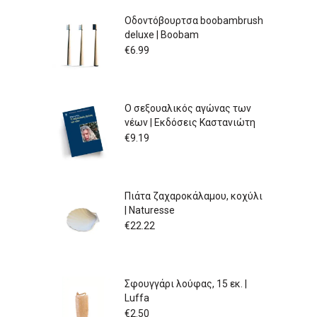
Οδοντόβουρτσα boobambrush
deluxe | Boobam
€
6.99
Ο σεξουαλικός αγώνας των
νέων | Εκδόσεις Καστανιώτη
€
9.19
Πιάτα ζαχαροκάλαμου, κοχύλι
| Naturesse
€
22.22
Σφουγγάρι λούφας, 15 εκ. |
Luffa
€
2.50