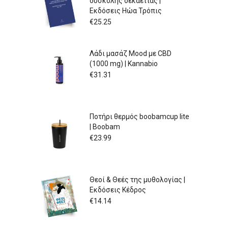
δύσκολης δεκαετίας |
Εκδόσεις Ηώα Τρόπις
€
25.25
Λάδι μασάζ Mood με CBD
(1000 mg) | Kannabio
€
31.31
Ποτήρι θερμός boobamcup lite
| Boobam
€
23.99
Θεοί & Θεές της μυθολογίας |
Εκδόσεις Κέδρος
€
14.14