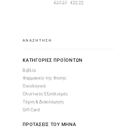
Original
Η
€
27.27
€
22.22
price
τρέχουσα
was:
τιμή
€27.27.
είναι:
€22.22.
Search
for:
ΚΑΤΗΓΟΡΙΕΣ ΠΡΟΪΟΝΤΩΝ
Βιβλία
Φαρμακείο της Φύσης
Οικολογικά
Ολιστικός Εξοπλισμός
Τέχνη & Διακόσμηση
Gift Card
ΠΡΟΤΑΣΕΙΣ ΤΟΥ ΜΗΝΑ