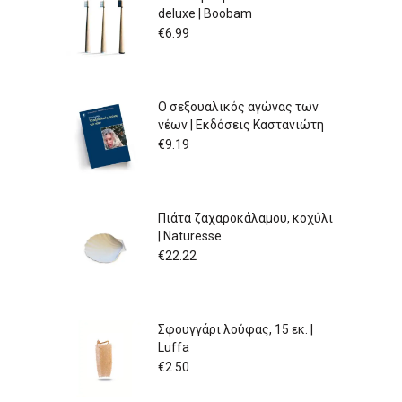
deluxe | Boobam
€
6.99
Ο σεξουαλικός αγώνας των
νέων | Εκδόσεις Καστανιώτη
€
9.19
Πιάτα ζαχαροκάλαμου, κοχύλι
| Naturesse
€
22.22
Σφουγγάρι λούφας, 15 εκ. |
Luffa
€
2.50