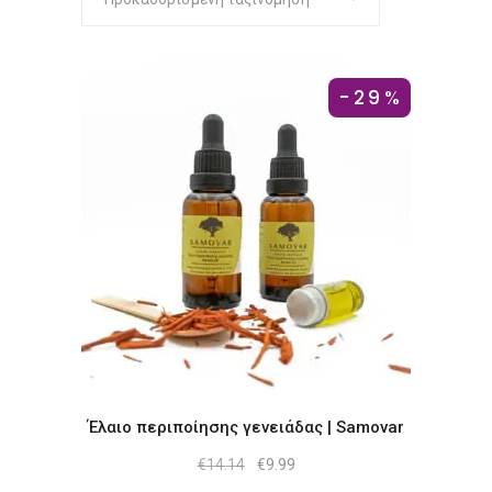
-29%
Έλαιο περιποίησης γενειάδας | Samovar
Original
Η
€
14.14
€
9.99
price
τρέχουσα