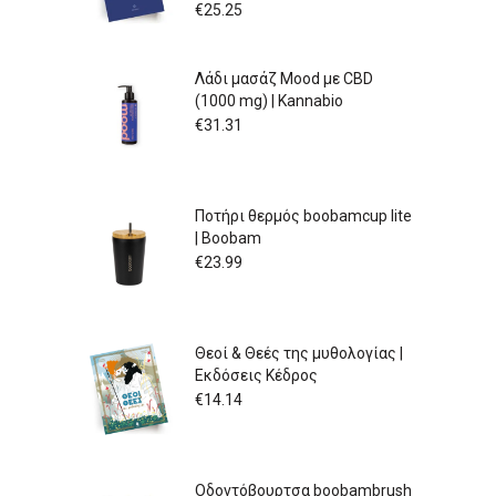
€
25.25
Λάδι μασάζ Mood με CBD
(1000 mg) | Kannabio
€
31.31
Ποτήρι θερμός boobamcup lite
| Boobam
€
23.99
Θεοί & Θεές της μυθολογίας |
Εκδόσεις Κέδρος
€
14.14
Οδοντόβουρτσα boobambrush