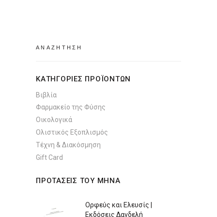
was:
τιμή
€14.14.
είναι:
€9.99.
Search
for:
ΚΑΤΗΓΟΡΙΕΣ ΠΡΟΪΟΝΤΩΝ
Βιβλία
Φαρμακείο της Φύσης
Οικολογικά
Ολιστικός Εξοπλισμός
Τέχνη & Διακόσμηση
Gift Card
ΠΡΟΤΑΣΕΙΣ ΤΟΥ ΜΗΝΑ
Ορφεύς και Ελευσίς |
Εκδόσεις Δανδελή