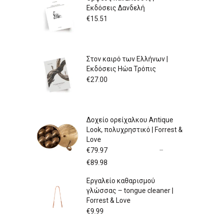
Εκδόσεις Δανδελή
€
15.51
Στον καιρό των Ελλήνων |
Εκδόσεις Ηώα Τρόπις
€
27.00
Δοχείο ορείχαλκου Antique
Look, πολυχρηστικό | Forrest &
Love
€
79.97
–
Price
€
89.98
range:
Εργαλείο καθαρισμού
€79.97
γλώσσας – tongue cleaner |
through
Forrest & Love
€89.98
€
9.99