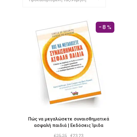
-8%
Πώς να μεγαλώσετε συναισθηματικά
ασφαλή παιδιά | Εκδόσεις Ίριδα
Original
Η
€
25.25
€
23.23