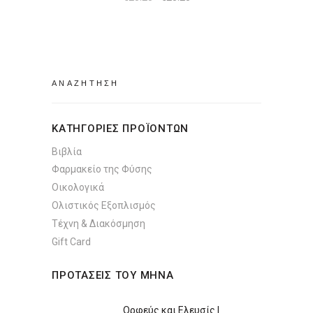
price
τρέχουσα
was:
τιμή
€25.25.
είναι:
€23.23.
Search
for:
ΚΑΤΗΓΟΡΙΕΣ ΠΡΟΪΟΝΤΩΝ
Βιβλία
Φαρμακείο της Φύσης
Οικολογικά
Ολιστικός Εξοπλισμός
Τέχνη & Διακόσμηση
Gift Card
ΠΡΟΤΑΣΕΙΣ ΤΟΥ ΜΗΝΑ
Ορφεύς και Ελευσίς |