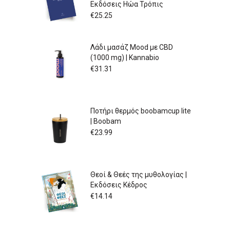
Εκδόσεις Ηώα Τρόπις
€
25.25
Λάδι μασάζ Mood με CBD
(1000 mg) | Kannabio
€
31.31
Ποτήρι θερμός boobamcup lite
| Boobam
€
23.99
Θεοί & Θεές της μυθολογίας |
Εκδόσεις Κέδρος
€
14.14