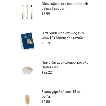
Οδοντόβουρτσα boobambrush
deluxe | Boobam
€
6.99
Ο σεξουαλικός αγώνας των
νέων | Εκδόσεις Καστανιώτη
€
9.19
Πιάτα ζαχαροκάλαμου, κοχύλι
| Naturesse
€
22.22
Σφουγγάρι λούφας, 15 εκ. |
Luffa
€
2.50