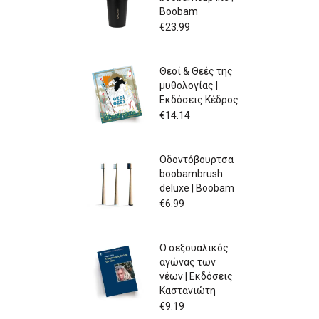
Boobam
€
23.99
Θεοί & Θεές της
μυθολογίας |
Εκδόσεις Κέδρος
€
14.14
Οδοντόβουρτσα
boobambrush
deluxe | Boobam
€
6.99
Ο σεξουαλικός
αγώνας των
νέων | Εκδόσεις
Καστανιώτη
€
9.19