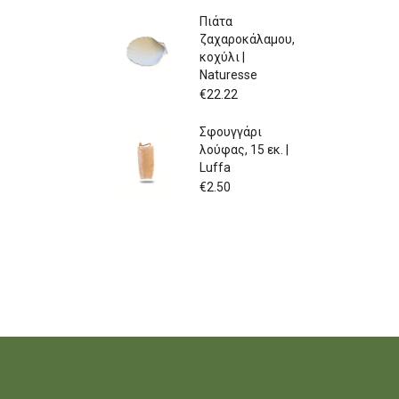
Πιάτα
ζαχαροκάλαμου,
κοχύλι |
Naturesse
€
22.22
Σφουγγάρι
λούφας, 15 εκ. |
Luffa
€
2.50