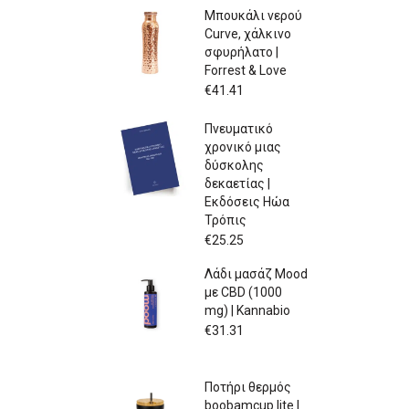
Μπουκάλι νερού
Curve, χάλκινο
σφυρήλατο |
Forrest & Love
€
41.41
Πνευματικό
χρονικό μιας
δύσκολης
δεκαετίας |
Εκδόσεις Ηώα
Τρόπις
€
25.25
Λάδι μασάζ Mood
με CBD (1000
mg) | Kannabio
€
31.31
Ποτήρι θερμός
boobamcup lite |