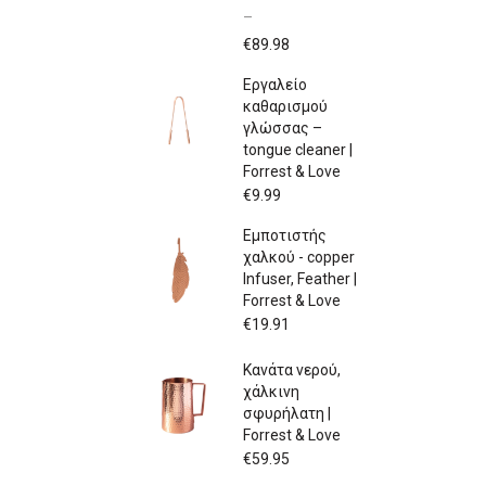
–
Price
€
89.98
range:
Εργαλείο
€79.97
καθαρισμού
through
γλώσσας –
€89.98
tongue cleaner |
Forrest & Love
€
9.99
Εμποτιστής
χαλκού - copper
Infuser, Feather |
Forrest & Love
€
19.91
Κανάτα νερού,
χάλκινη
σφυρήλατη |
Forrest & Love
€
59.95