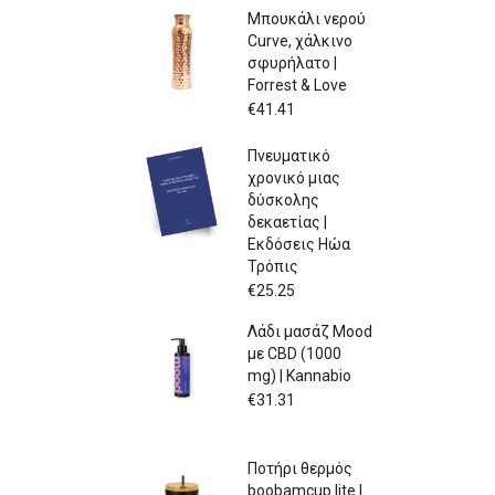
Μπουκάλι νερού
Curve, χάλκινο
σφυρήλατο |
Forrest & Love
€
41.41
Πνευματικό
χρονικό μιας
δύσκολης
δεκαετίας |
Εκδόσεις Ηώα
Τρόπις
€
25.25
Λάδι μασάζ Mood
με CBD (1000
mg) | Kannabio
€
31.31
Ποτήρι θερμός
boobamcup lite |