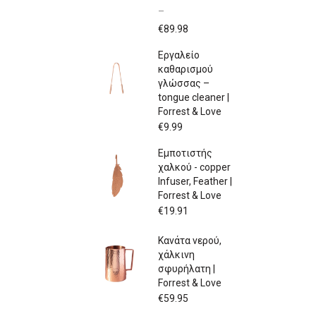
–
Price
€
89.98
range:
Εργαλείο
€79.97
καθαρισμού
through
γλώσσας –
€89.98
tongue cleaner |
Forrest & Love
€
9.99
Εμποτιστής
χαλκού - copper
Infuser, Feather |
Forrest & Love
€
19.91
Κανάτα νερού,
χάλκινη
σφυρήλατη |
Forrest & Love
€
59.95