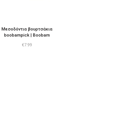
Μεσοδόντια βουρτσάκια
boobampick | Boobam
€
7.99