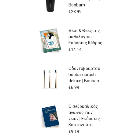
Boobam
€
23.99
Θεοί & Θεές της
μυθολογίας |
Εκδόσεις Κέδρος
€
14.14
Οδοντόβουρτσα
boobambrush
deluxe | Boobam
€
6.99
Ο σεξουαλικός
αγώνας των
νέων | Εκδόσεις
Καστανιώτη
€
9.19