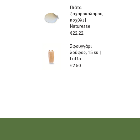
Πιάτα
ζαχαροκάλαμου,
κοχύλι |
Naturesse
€
22.22
Σφουγγάρι
λούφας, 15 εκ. |
Luffa
€
2.50