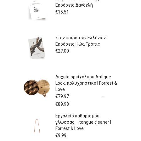
Εκδόσεις Δανδελή
€
15.51
Στον καιρό των Ελλήνων |
Εκδόσεις Ηώα Τρόπις
€
27.00
Δοχείο ορείχαλκου Antique
Look, πολυχρηστικό | Forrest &
Love
€
79.97
–
Price
€
89.98
range:
Εργαλείο καθαρισμού
€79.97
γλώσσας – tongue cleaner |
through
Forrest & Love
€89.98
€
9.99