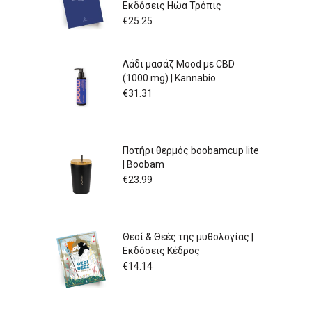
Εκδόσεις Ηώα Τρόπις
€
25.25
Λάδι μασάζ Mood με CBD
(1000 mg) | Kannabio
€
31.31
Ποτήρι θερμός boobamcup lite
| Boobam
€
23.99
Θεοί & Θεές της μυθολογίας |
Εκδόσεις Κέδρος
€
14.14