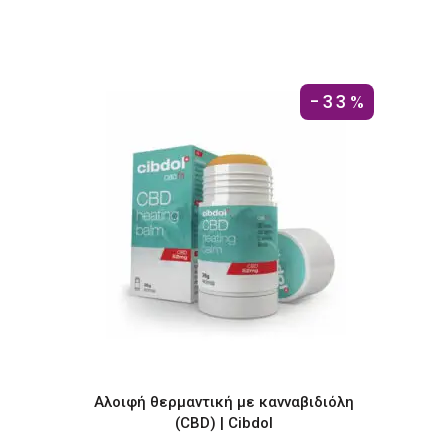
price
τρέχουσα
was:
τιμή
€34.43.
είναι:
€25.52.
-33%
Αλοιφή θερμαντική με κανναβιδιόλη
(CBD) | Cibdol