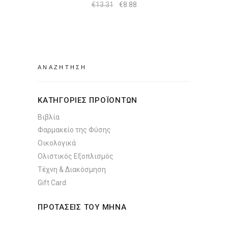
Original
Η
€
13.31
€
8.88
price
τρέχουσα
was:
τιμή
€13.31.
είναι:
€8.88.
Search
for:
ΚΑΤΗΓΟΡΙΕΣ ΠΡΟΪΟΝΤΩΝ
Βιβλία
Φαρμακείο της Φύσης
Οικολογικά
Ολιστικός Εξοπλισμός
Τέχνη & Διακόσμηση
Gift Card
ΠΡΟΤΑΣΕΙΣ ΤΟΥ ΜΗΝΑ