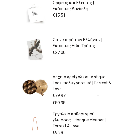
Ορφεύς και Ελευσίς |
Εκδόσεις Δανδελή
€
15.51
Στον καιρό των Ελλήνων |
Εκδόσεις Ηώα Τρόπις
€
27.00
Δοχείο ορείχαλκου Antique
Look, πολυχρηστικό | Forrest &
Love
€
79.97
–
Price
€
89.98
range:
Εργαλείο καθαρισμού
€79.97
γλώσσας – tongue cleaner |
through
Forrest & Love
€89.98
€
9.99