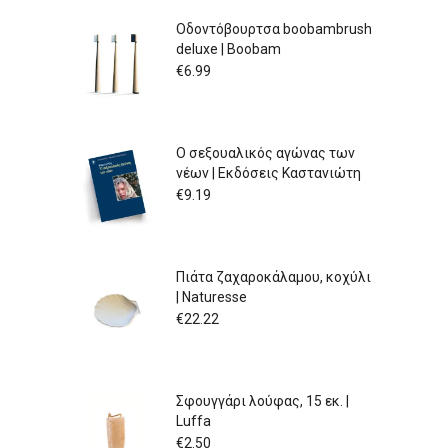
Οδοντόβουρτσα boobambrush
deluxe | Boobam
€
6.99
Ο σεξουαλικός αγώνας των
νέων | Εκδόσεις Καστανιώτη
€
9.19
Πιάτα ζαχαροκάλαμου, κοχύλι
| Naturesse
€
22.22
Σφουγγάρι λούφας, 15 εκ. |
Luffa
€
2.50