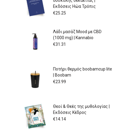
δύσκολης δεκαετίας |
Εκδόσεις Ηώα Τρόπις
€
25.25
Λάδι μασάζ Mood με CBD
(1000 mg) | Kannabio
€
31.31
Ποτήρι θερμός boobamcup lite
| Boobam
€
23.99
Θεοί & Θεές της μυθολογίας |
Εκδόσεις Κέδρος
€
14.14