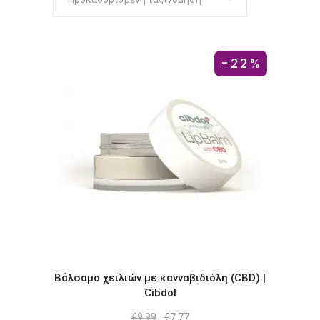
-22%
Βάλσαμο χειλιών με κανναβιδιόλη (CBD) |
Cibdol
Original
Η
€
9.99
€
7.77