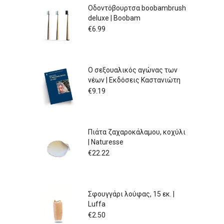
Οδοντόβουρτσα boobambrush
deluxe | Boobam
€
6.99
Ο σεξουαλικός αγώνας των
νέων | Εκδόσεις Καστανιώτη
€
9.19
Πιάτα ζαχαροκάλαμου, κοχύλι
| Naturesse
€
22.22
Σφουγγάρι λούφας, 15 εκ. |
Luffa
€
2.50