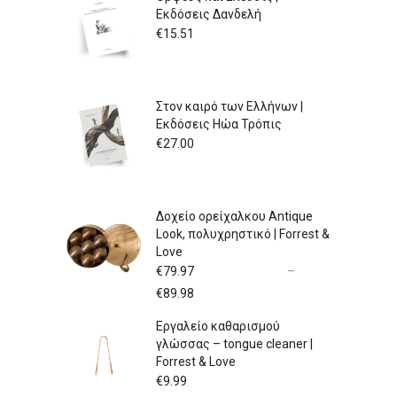
Εκδόσεις Δανδελή
€
15.51
Στον καιρό των Ελλήνων |
Εκδόσεις Ηώα Τρόπις
€
27.00
Δοχείο ορείχαλκου Antique
Look, πολυχρηστικό | Forrest &
Love
€
79.97
–
Price
€
89.98
range:
Εργαλείο καθαρισμού
€79.97
γλώσσας – tongue cleaner |
through
Forrest & Love
€89.98
€
9.99