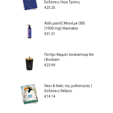
Εκδόσεις Ηώα Τρόπις
€
25.25
Λάδι μασάζ Mood με CBD
(1000 mg) | Kannabio
€
31.31
Ποτήρι θερμός boobamcup lite
| Boobam
€
23.99
Θεοί & Θεές της μυθολογίας |
Εκδόσεις Κέδρος
€
14.14