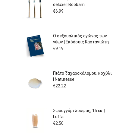
deluxe | Boobam
€
6.99
Ο σεξουαλικός αγώνας των
νέων | Εκδόσεις Καστανιώτη
€
9.19
Πιάτα ζαχαροκάλαμου, κοχύλι
| Naturesse
€
22.22
Σφουγγάρι λούφας, 15 εκ. |
Luffa
€
2.50