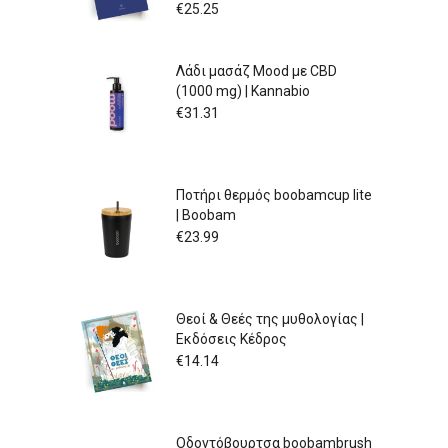
€
25.25
Λάδι μασάζ Mood με CBD
(1000 mg) | Kannabio
€
31.31
Ποτήρι θερμός boobamcup lite
| Boobam
€
23.99
Θεοί & Θεές της μυθολογίας |
Εκδόσεις Κέδρος
€
14.14
Οδοντόβουρτσα boobambrush