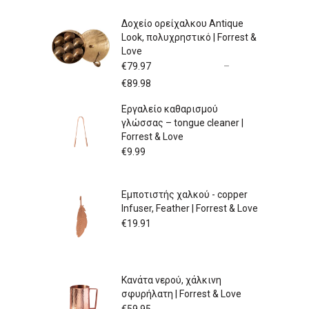
Δοχείο ορείχαλκου Antique
Look, πολυχρηστικό | Forrest &
Love
€
79.97
–
Price
€
89.98
range:
Εργαλείο καθαρισμού
€79.97
γλώσσας – tongue cleaner |
through
Forrest & Love
€89.98
€
9.99
Εμποτιστής χαλκού - copper
Infuser, Feather | Forrest & Love
€
19.91
Κανάτα νερού, χάλκινη
σφυρήλατη | Forrest & Love
€
59.95