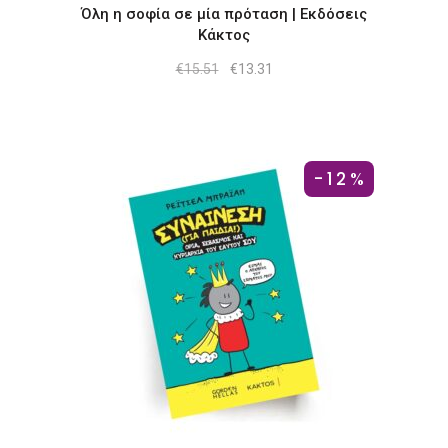
Όλη η σοφία σε μία πρόταση | Εκδόσεις
Κάκτος
Original
Η
€
15.51
€
13.31
price
τρέχουσα
was:
τιμή
€15.51.
είναι:
€13.31.
-12%