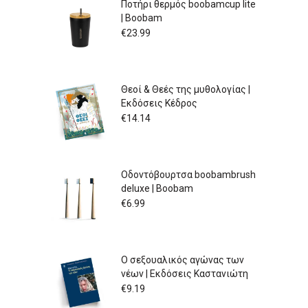
Ποτήρι θερμός boobamcup lite
| Boobam
€
23.99
Θεοί & Θεές της μυθολογίας |
Εκδόσεις Κέδρος
€
14.14
Οδοντόβουρτσα boobambrush
deluxe | Boobam
€
6.99
Ο σεξουαλικός αγώνας των
νέων | Εκδόσεις Καστανιώτη
€
9.19