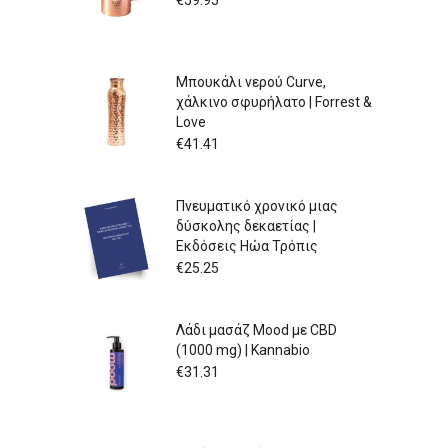
Μπουκάλι νερού Curve,
χάλκινο σφυρήλατο | Forrest &
Love
€
41.41
Πνευματικό χρονικό μιας
δύσκολης δεκαετίας |
Εκδόσεις Ηώα Τρόπις
€
25.25
Λάδι μασάζ Mood με CBD
(1000 mg) | Kannabio
€
31.31