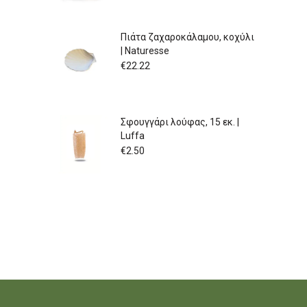
Πιάτα ζαχαροκάλαμου, κοχύλι
| Naturesse
€
22.22
Σφουγγάρι λούφας, 15 εκ. |
Luffa
€
2.50