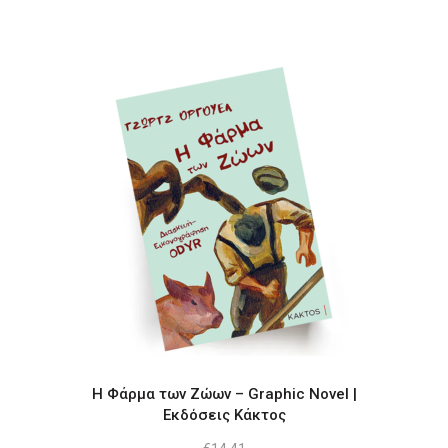
was:
τιμή
€14.41.
είναι:
€12.21.
Η Φάρμα των Ζώων – Graphic Novel |
Εκδόσεις Κάκτος