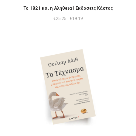
Το 1821 και η Αλήθεια | Εκδόσεις Κάκτος
Original
Η
€
25.25
€
19.19
price
τρέχουσα
was:
τιμή
€25.25.
είναι:
€19.19.