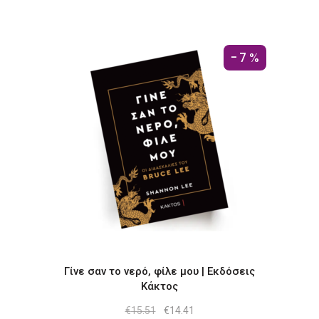
-7%
Γίνε σαν το νερό, φίλε μου | Εκδόσεις
Κάκτος
Original
Η
€
15.51
€
14.41