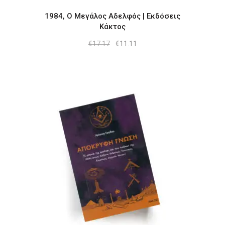
1984, Ο Μεγάλος Αδελφός | Εκδόσεις
Κάκτος
Original
Η
€
17.17
€
11.11
price
τρέχουσα
was:
τιμή
€17.17.
είναι:
€11.11.