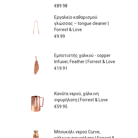
Price
€
89.98
range:
Εργαλείο καθαρισμού
€79.97
γλώσσας – tongue cleaner |
through
Forrest & Love
€89.98
€
9.99
Εμποτιστής χαλκού - copper
Infuser, Feather | Forrest & Love
€
19.91
Κανάτα νερού, χάλκινη
σφυρήλατη | Forrest & Love
€
59.95
Μπουκάλι νερού Curve,
χάλκινο σφυρήλατο | Forrest &