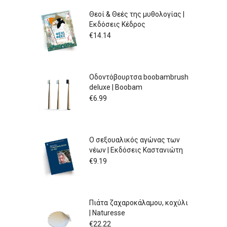
Θεοί & Θεές της μυθολογίας |
Εκδόσεις Κέδρος
€
14.14
Οδοντόβουρτσα boobambrush
deluxe | Boobam
€
6.99
Ο σεξουαλικός αγώνας των
νέων | Εκδόσεις Καστανιώτη
€
9.19
Πιάτα ζαχαροκάλαμου, κοχύλι
| Naturesse
€
22.22