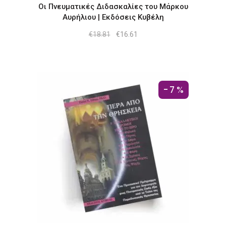
Οι Πνευματικές Διδασκαλίες του Μάρκου
Αυρήλιου | Εκδόσεις Κυβέλη
Original
Η
€
18.81
€
16.61
price
τρέχουσα
was:
τιμή
€18.81.
είναι:
€16.61.
-7%