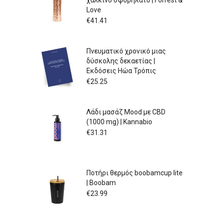
Love
€
41.41
Πνευματικό χρονικό μιας
δύσκολης δεκαετίας |
Εκδόσεις Ηώα Τρόπις
€
25.25
Λάδι μασάζ Mood με CBD
(1000 mg) | Kannabio
€
31.31
Ποτήρι θερμός boobamcup lite
| Boobam
€
23.99