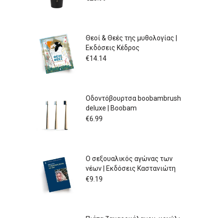
Θεοί & Θεές της μυθολογίας |
Εκδόσεις Κέδρος
€
14.14
Οδοντόβουρτσα boobambrush
deluxe | Boobam
€
6.99
Ο σεξουαλικός αγώνας των
νέων | Εκδόσεις Καστανιώτη
€
9.19