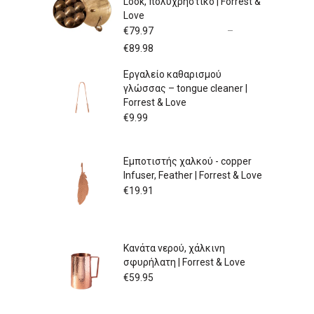
Look, πολυχρηστικό | Forrest &
Love
€
79.97
–
Price
€
89.98
range:
Εργαλείο καθαρισμού
€79.97
γλώσσας – tongue cleaner |
through
Forrest & Love
€89.98
€
9.99
Εμποτιστής χαλκού - copper
Infuser, Feather | Forrest & Love
€
19.91
Κανάτα νερού, χάλκινη
σφυρήλατη | Forrest & Love
€
59.95