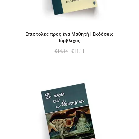
Επιστολές προς ένα Μαθητή | Εκδόσεις
Ιάμβλιχος
Original
Η
€
14.14
€
11.11
price
τρέχουσα
was:
τιμή
€14.14.
είναι:
€11.11.