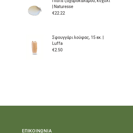
Πιάτα ζαχαροκάλαμου, κοχύλι
| Naturesse
€
22.22
Σφουγγάρι λούφας, 15 εκ. |
Luffa
€
2.50
ΕΠΙΚΟΙΝΩΝΙΑ