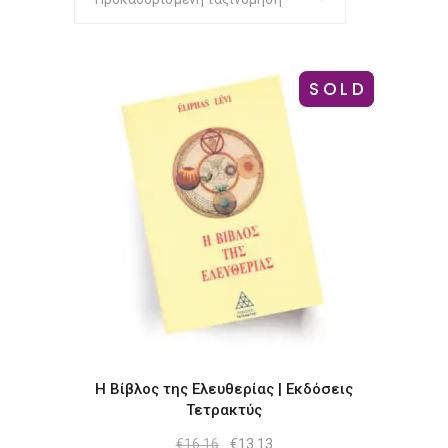
SOLD
-19%
Η Βίβλος της Ελευθερίας | Εκδόσεις
Τετρακτύς
Original
Η
€
16.16
€
13.13