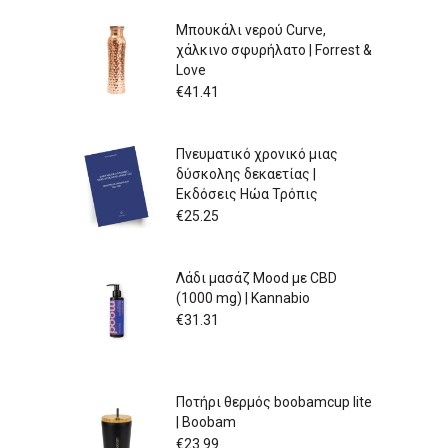
Μπουκάλι νερού Curve,
χάλκινο σφυρήλατο | Forrest &
Love
€
41.41
Πνευματικό χρονικό μιας
δύσκολης δεκαετίας |
Εκδόσεις Ηώα Τρόπις
€
25.25
Λάδι μασάζ Mood με CBD
(1000 mg) | Kannabio
€
31.31
Ποτήρι θερμός boobamcup lite
| Boobam
€
23.99