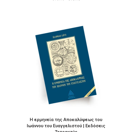
price
τρέχουσα
was:
τιμή
€16.16.
είναι:
€13.13.
Η ερμηνεία της Αποκαλύψεως του
Ιωάννου του Ευαγγελιστού | Εκδόσεις
Τετρακτύς