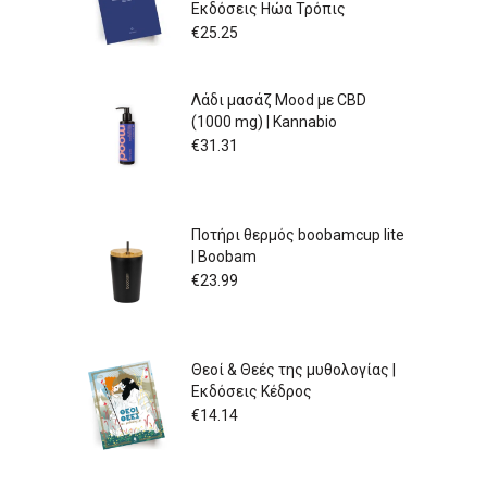
Εκδόσεις Ηώα Τρόπις
€
25.25
Λάδι μασάζ Mood με CBD
(1000 mg) | Kannabio
€
31.31
Ποτήρι θερμός boobamcup lite
| Boobam
€
23.99
Θεοί & Θεές της μυθολογίας |
Εκδόσεις Κέδρος
€
14.14