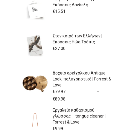
Εκδόσεις Δανδελή
€
15.51
Στον καιρό των Ελλήνων |
Εκδόσεις Ηώα Τρόπις
€
27.00
Δοχείο ορείχαλκου Antique
Look, πολυχρηστικό | Forrest &
Love
€
79.97
–
Price
€
89.98
range:
Εργαλείο καθαρισμού
€79.97
γλώσσας – tongue cleaner |
through
Forrest & Love
€89.98
€
9.99