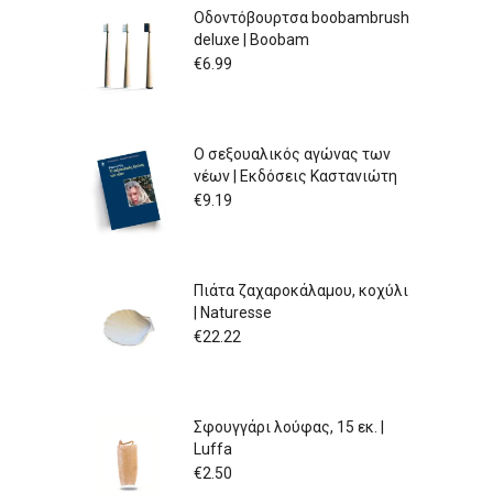
Οδοντόβουρτσα boobambrush
deluxe | Boobam
€
6.99
Ο σεξουαλικός αγώνας των
νέων | Εκδόσεις Καστανιώτη
€
9.19
Πιάτα ζαχαροκάλαμου, κοχύλι
| Naturesse
€
22.22
Σφουγγάρι λούφας, 15 εκ. |
Luffa
€
2.50