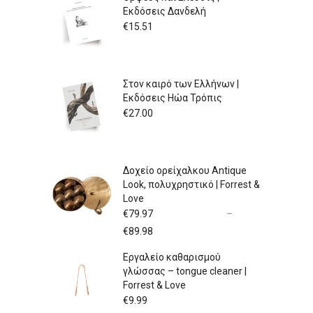
Εκδόσεις Δανδελή
€
15.51
Στον καιρό των Ελλήνων |
Εκδόσεις Ηώα Τρόπις
€
27.00
Δοχείο ορείχαλκου Antique
Look, πολυχρηστικό | Forrest &
Love
€
79.97
–
Price
€
89.98
range:
Εργαλείο καθαρισμού
€79.97
γλώσσας – tongue cleaner |
through
Forrest & Love
€89.98
€
9.99