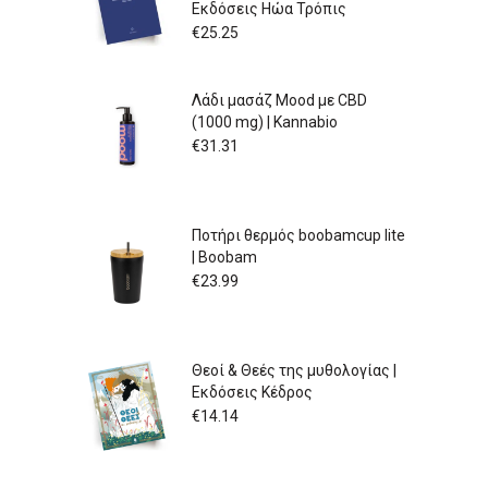
Εκδόσεις Ηώα Τρόπις
€
25.25
Λάδι μασάζ Mood με CBD
(1000 mg) | Kannabio
€
31.31
Ποτήρι θερμός boobamcup lite
| Boobam
€
23.99
Θεοί & Θεές της μυθολογίας |
Εκδόσεις Κέδρος
€
14.14