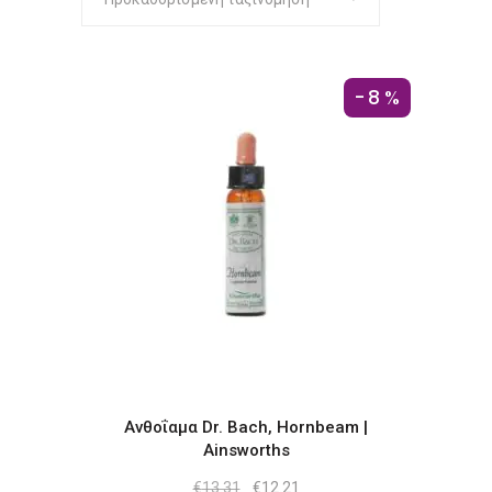
-8%
Ανθοΐαμα Dr. Bach, Hornbeam |
Ainsworths
Original
Η
€
13.31
€
12.21