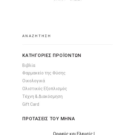
price
τρέχουσα
was:
τιμή
€13.31.
είναι:
€12.21.
Search
for:
ΚΑΤΗΓΟΡΙΕΣ ΠΡΟΪΟΝΤΩΝ
Βιβλία
Φαρμακείο της Φύσης
Οικολογικά
Ολιστικός Εξοπλισμός
Τέχνη & Διακόσμηση
Gift Card
ΠΡΟΤΑΣΕΙΣ ΤΟΥ ΜΗΝΑ
Ορφεύς και Ελευσίς |