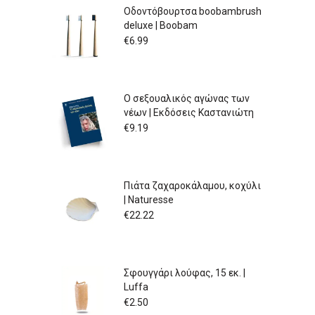
Οδοντόβουρτσα boobambrush
deluxe | Boobam
€
6.99
Ο σεξουαλικός αγώνας των
νέων | Εκδόσεις Καστανιώτη
€
9.19
Πιάτα ζαχαροκάλαμου, κοχύλι
| Naturesse
€
22.22
Σφουγγάρι λούφας, 15 εκ. |
Luffa
€
2.50