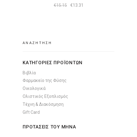
Original
Η
€
15.15
€
13.31
price
τρέχουσα
was:
τιμή
€15.15.
είναι:
€13.31.
Search
for:
ΚΑΤΗΓΟΡΙΕΣ ΠΡΟΪΟΝΤΩΝ
Βιβλία
Φαρμακείο της Φύσης
Οικολογικά
Ολιστικός Εξοπλισμός
Τέχνη & Διακόσμηση
Gift Card
ΠΡΟΤΑΣΕΙΣ ΤΟΥ ΜΗΝΑ