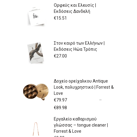
Ορφεύς και Ελευσίς |
Εκδόσεις Δανδελή
€
15.51
Στον καιρό των Ελλήνων |
Εκδόσεις Ηώα Τρόπις
€
27.00
Δοχείο ορείχαλκου Antique
Look, πολυχρηστικό | Forrest &
Love
€
79.97
–
Price
€
89.98
range:
Εργαλείο καθαρισμού
€79.97
γλώσσας – tongue cleaner |
through
Forrest & Love
€89.98