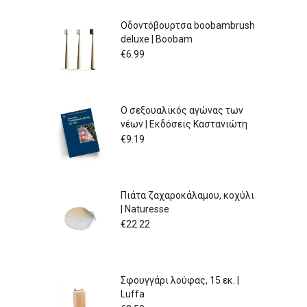
Οδοντόβουρτσα boobambrush
deluxe | Boobam
€
6.99
Ο σεξουαλικός αγώνας των
νέων | Εκδόσεις Καστανιώτη
€
9.19
Πιάτα ζαχαροκάλαμου, κοχύλι
| Naturesse
€
22.22
Σφουγγάρι λούφας, 15 εκ. |
Luffa