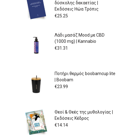
δύσκολης δεκαετίας |
Εκδόσεις Ηώα Τρόπις
€
25.25
Λάδι μασάζ Mood με CBD
(1000 mg) | Kannabio
€
31.31
Ποτήρι θερμός boobamcup lite
| Boobam
€
23.99
Θεοί & Θεές της μυθολογίας |
Εκδόσεις Κέδρος
€
14.14