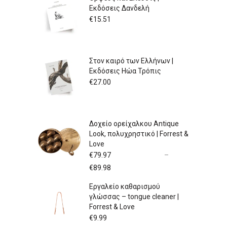
Εκδόσεις Δανδελή
€
15.51
Στον καιρό των Ελλήνων |
Εκδόσεις Ηώα Τρόπις
€
27.00
Δοχείο ορείχαλκου Antique
Look, πολυχρηστικό | Forrest &
Love
€
79.97
–
Price
€
89.98
range:
Εργαλείο καθαρισμού
€79.97
γλώσσας – tongue cleaner |
through
Forrest & Love
€89.98
€
9.99