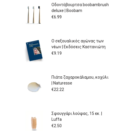
Οδοντόβουρτσα boobambrush
deluxe | Boobam
€
6.99
Ο σεξουαλικός αγώνας των
νέων | Εκδόσεις Καστανιώτη
€
9.19
Πιάτα ζαχαροκάλαμου, κοχύλι
| Naturesse
€
22.22
Σφουγγάρι λούφας, 15 εκ. |
Luffa
€
2.50