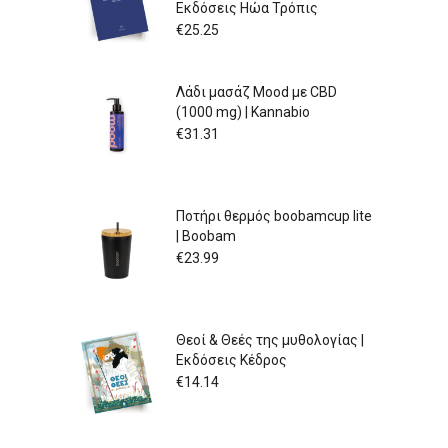
Εκδόσεις Ηώα Τρόπις
€
25.25
Λάδι μασάζ Mood με CBD
(1000 mg) | Kannabio
€
31.31
Ποτήρι θερμός boobamcup lite
| Boobam
€
23.99
Θεοί & Θεές της μυθολογίας |
Εκδόσεις Κέδρος
€
14.14