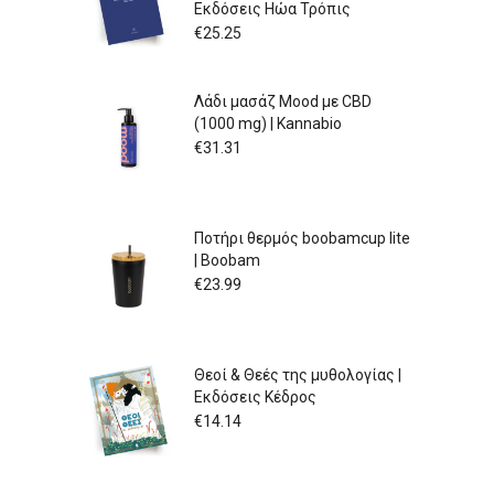
Εκδόσεις Ηώα Τρόπις
€
25.25
Λάδι μασάζ Mood με CBD
(1000 mg) | Kannabio
€
31.31
Ποτήρι θερμός boobamcup lite
| Boobam
€
23.99
Θεοί & Θεές της μυθολογίας |
Εκδόσεις Κέδρος
€
14.14