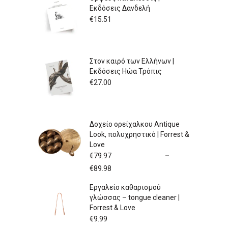
Εκδόσεις Δανδελή
€
15.51
Στον καιρό των Ελλήνων |
Εκδόσεις Ηώα Τρόπις
€
27.00
Δοχείο ορείχαλκου Antique
Look, πολυχρηστικό | Forrest &
Love
€
79.97
–
Price
€
89.98
range:
Εργαλείο καθαρισμού
€79.97
γλώσσας – tongue cleaner |
through
Forrest & Love
€89.98
€
9.99