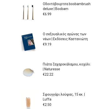
Οδοντόβουρτσα boobambrush
deluxe | Boobam
€
6.99
Ο σεξουαλικός αγώνας των
νέων | Εκδόσεις Καστανιώτη
€
9.19
Πιάτα ζαχαροκάλαμου, κοχύλι
| Naturesse
€
22.22
Σφουγγάρι λούφας, 15 εκ. |
Luffa
€
2.50