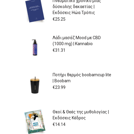
Πνευματικό χρονικό μιας
δύσκολης δεκαετίας |
Εκδόσεις Ηώα Τρόπις
€
25.25
Λάδι μασάζ Mood με CBD
(1000 mg) | Kannabio
€
31.31
Ποτήρι θερμός boobamcup lite
| Boobam
€
23.99
Θεοί & Θεές της μυθολογίας |
Εκδόσεις Κέδρος
€
14.14