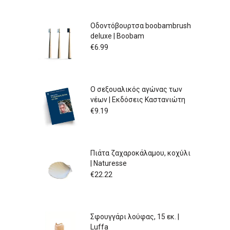
Οδοντόβουρτσα boobambrush
deluxe | Boobam
€
6.99
Ο σεξουαλικός αγώνας των
νέων | Εκδόσεις Καστανιώτη
€
9.19
Πιάτα ζαχαροκάλαμου, κοχύλι
| Naturesse
€
22.22
Σφουγγάρι λούφας, 15 εκ. |
Luffa