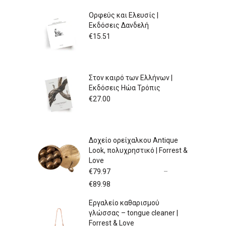
Ορφεύς και Ελευσίς |
Εκδόσεις Δανδελή
€
15.51
Στον καιρό των Ελλήνων |
Εκδόσεις Ηώα Τρόπις
€
27.00
Δοχείο ορείχαλκου Antique
Look, πολυχρηστικό | Forrest &
Love
€
79.97
–
Price
€
89.98
range:
Εργαλείο καθαρισμού
€79.97
γλώσσας – tongue cleaner |
through
Forrest & Love
€89.98