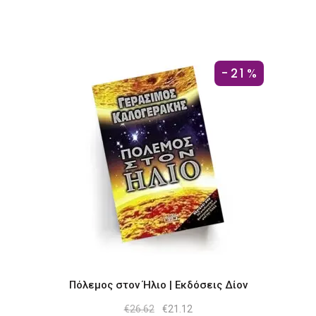
-21%
Πόλεμος στον Ήλιο | Εκδόσεις Δίον
Original
Η
€
26.62
€
21.12