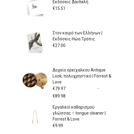
Εκδόσεις Δανδελή
€
15.51
Στον καιρό των Ελλήνων |
Εκδόσεις Ηώα Τρόπις
€
27.00
Δοχείο ορείχαλκου Antique
Look, πολυχρηστικό | Forrest &
Love
€
79.97
–
Price
€
89.98
range:
Εργαλείο καθαρισμού
€79.97
γλώσσας – tongue cleaner |
through
Forrest & Love
€89.98
€
9.99