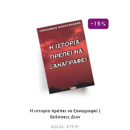
€19.19.
είναι:
€16.16.
-15%
Η ιστορία πρέπει να ξαναγραφεί |
Εκδόσεις Δίον
Original
Η
€
23.32
€
19.91