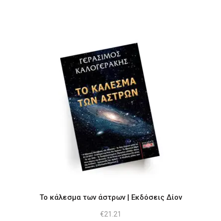
price
τρέχουσα
was:
τιμή
€26.62.
είναι:
€21.12.
Το κάλεσμα των άστρων | Εκδόσεις Δίον
€
21.21