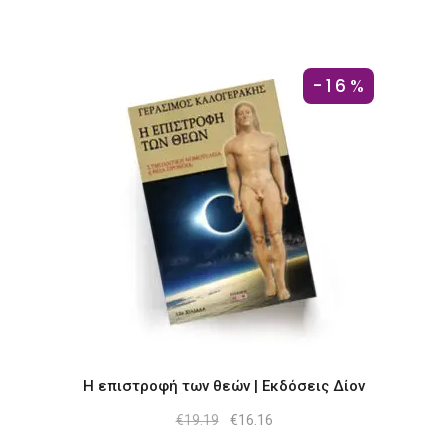
-16%
Η επιστροφή των θεών | Εκδόσεις Δίον
Original
Η
€
19.19
€
16.16
price
τρέχουσα
was:
τιμή