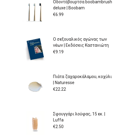
Οδοντόβουρτσα boobambrush
deluxe | Boobam
€
6.99
Ο σεξουαλικός αγώνας των
νέων | Εκδόσεις Καστανιώτη
€
9.19
Πιάτα ζαχαροκάλαμου, κοχύλι
| Naturesse
€
22.22
Σφουγγάρι λούφας, 15 εκ. |
Luffa
€
2.50