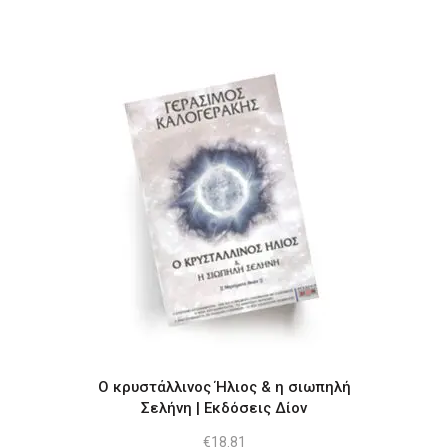
was:
τιμή
€19.19.
είναι:
€17.17.
Ο κρυστάλλινος Ήλιος & η σιωπηλή
Σελήνη | Εκδόσεις Δίον
€
18.81