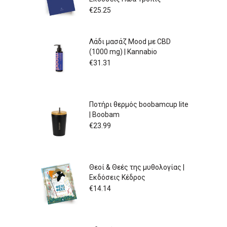
€
25.25
Λάδι μασάζ Mood με CBD
(1000 mg) | Kannabio
€
31.31
Ποτήρι θερμός boobamcup lite
| Boobam
€
23.99
Θεοί & Θεές της μυθολογίας |
Εκδόσεις Κέδρος
€
14.14