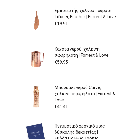
Εμποτιστής χαλκού - copper
Infuser, Feather | Forrest & Love
€
19.91
Κανάτα νερού, χάλκινη
σφυρήλατη | Forrest & Love
€
59.95
Μπουκάλι νερού Curve,
χάλκινο σφυρήλατο | Forrest &
Love
€
41.41
Πνευματικό χρονικό μιας
δύσκολης δεκαετίας |
Εκδόσεις Ηώα Τρόπις