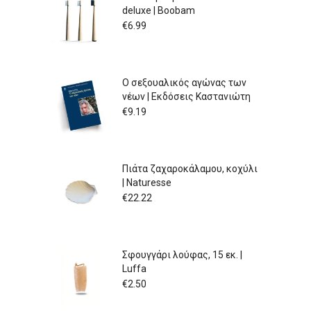
deluxe | Boobam
€
6.99
Ο σεξουαλικός αγώνας των
νέων | Εκδόσεις Καστανιώτη
€
9.19
Πιάτα ζαχαροκάλαμου, κοχύλι
| Naturesse
€
22.22
Σφουγγάρι λούφας, 15 εκ. |
Luffa
€
2.50