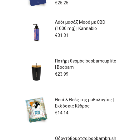
€
25.25
Λάδι μασάζ Mood με CBD
(1000 mg) | Kannabio
€
31.31
Ποτήρι θερμός boobamcup lite
| Boobam
€
23.99
Θεοί & Θεές της μυθολογίας |
Εκδόσεις Κέδρος
€
14.14
Οδοντόβουρτσα boobambrush