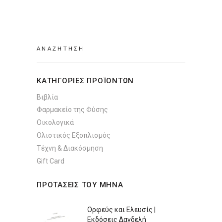
was:
τιμή
€13.31.
είναι:
€12.21.
Search
for:
ΚΑΤΗΓΟΡΙΕΣ ΠΡΟΪΟΝΤΩΝ
Βιβλία
Φαρμακείο της Φύσης
Οικολογικά
Ολιστικός Εξοπλισμός
Τέχνη & Διακόσμηση
Gift Card
ΠΡΟΤΑΣΕΙΣ ΤΟΥ ΜΗΝΑ
Ορφεύς και Ελευσίς |
Εκδόσεις Δανδελή