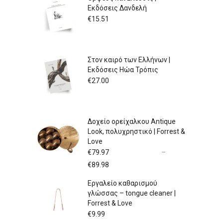
Εκδόσεις Δανδελή
€
15.51
Στον καιρό των Ελλήνων |
Εκδόσεις Ηώα Τρόπις
€
27.00
Δοχείο ορείχαλκου Antique
Look, πολυχρηστικό | Forrest &
Love
€
79.97
–
Price
€
89.98
range:
Εργαλείο καθαρισμού
€79.97
γλώσσας – tongue cleaner |
through
Forrest & Love
€89.98
€
9.99