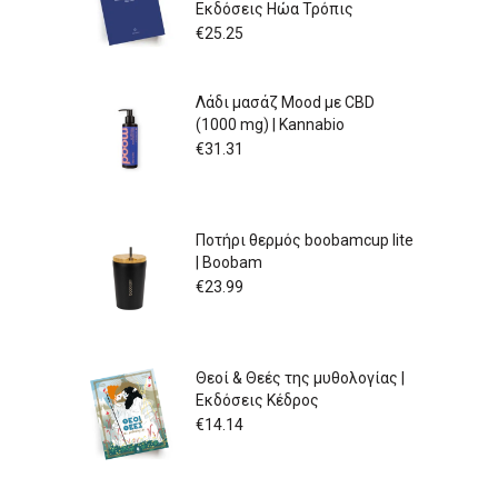
Εκδόσεις Ηώα Τρόπις
€
25.25
Λάδι μασάζ Mood με CBD
(1000 mg) | Kannabio
€
31.31
Ποτήρι θερμός boobamcup lite
| Boobam
€
23.99
Θεοί & Θεές της μυθολογίας |
Εκδόσεις Κέδρος
€
14.14