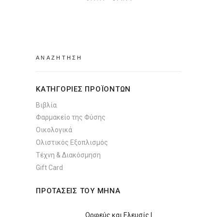
price
τρέχουσα
was:
τιμή
€17.17.
είναι:
€14.14.
Search
for:
ΚΑΤΗΓΟΡΙΕΣ ΠΡΟΪΟΝΤΩΝ
Βιβλία
Φαρμακείο της Φύσης
Οικολογικά
Ολιστικός Εξοπλισμός
Τέχνη & Διακόσμηση
Gift Card
ΠΡΟΤΑΣΕΙΣ ΤΟΥ ΜΗΝΑ
Ορφεύς και Ελευσίς |