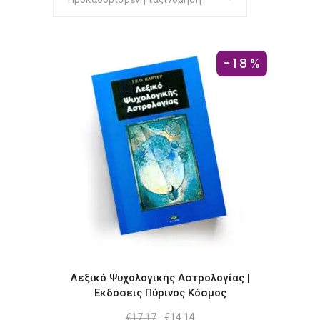
-18%
Λεξικό Ψυχολογικής Αστρολογίας |
Εκδόσεις Πύρινος Κόσμος
Original
Η
€
17.17
€
14.14