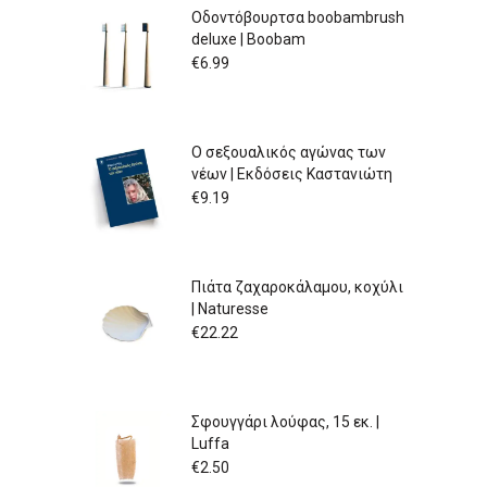
Οδοντόβουρτσα boobambrush
deluxe | Boobam
€
6.99
Ο σεξουαλικός αγώνας των
νέων | Εκδόσεις Καστανιώτη
€
9.19
Πιάτα ζαχαροκάλαμου, κοχύλι
| Naturesse
€
22.22
Σφουγγάρι λούφας, 15 εκ. |
Luffa
€
2.50