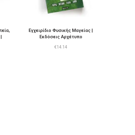
ές
ές.
πεία,
Εγχειρίδιο Φυσικής Μαγείας |
|
Εκδόσεις Αρχέτυπο
€
14.14
ν
:
ugh
ος