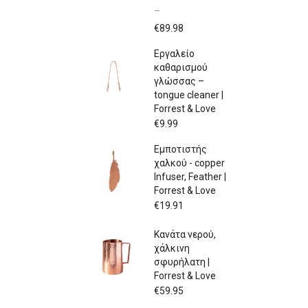
–
Price
€
89.98
range:
Εργαλείο
€79.97
καθαρισμού
through
γλώσσας –
€89.98
tongue cleaner |
Forrest & Love
€
9.99
Εμποτιστής
χαλκού - copper
Infuser, Feather |
Forrest & Love
€
19.91
Κανάτα νερού,
χάλκινη
σφυρήλατη |
Forrest & Love
€
59.95