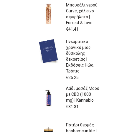
Μπουκάλι νερού
Curve, χάλκινο
σφυρήλατο |
Forrest & Love
€
41.41
Πνευματικό
χρονικό μιας
δύσκολης
δεκαετίας |
Εκδόσεις Ηώα
Τρόπις
€
25.25
Λάδι μασάζ Mood
με CBD (1000
mg) | Kannabio
€
31.31
Ποτήρι θερμός
boobamcup lite |