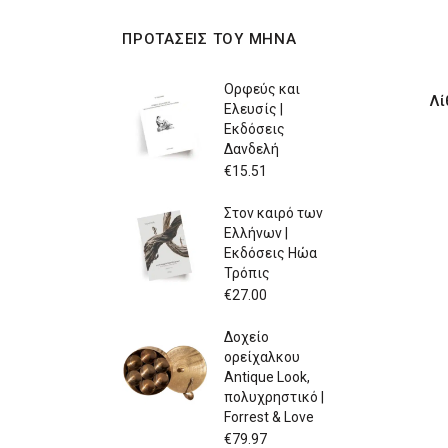
ΠΡΟΤΑΣΕΙΣ ΤΟΥ ΜΗΝΑ
Ορφεύς και
Λί
Ελευσίς |
Εκδόσεις
Δανδελή
€
15.51
Στον καιρό των
Ελλήνων |
Εκδόσεις Ηώα
Τρόπις
€
27.00
Δοχείο
ορείχαλκου
Antique Look,
πολυχρηστικό |
Forrest & Love
€
79.97