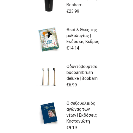
Boobam
€
23.99
Θεοί & Θεές της
μυθολογίας |
Εκδόσεις Κέδρος
€
14.14
Οδοντόβουρτσα
boobambrush
deluxe | Boobam
€
6.99
Ο σεξουαλικός
αγώνας των
νέων | Εκδόσεις
Καστανιώτη
€
9.19