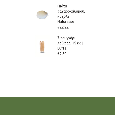
Πιάτα
ζαχαροκάλαμου,
κοχύλι |
Naturesse
€
22.22
Σφουγγάρι
λούφας, 15 εκ. |
Luffa
€
2.50