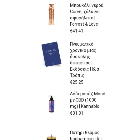
Μπουκάλι νερού
Curve, χάλκινο
σφυρήλατο |
Forrest & Love
€
41.41
Πνευματικό
χρονικό μιας
δύσκολης
δεκαετίας |
Εκδόσεις Ηώα
Τρόπις
€
25.25
Λάδι μασάζ Mood
με CBD (1000
mg) | Kannabio
€
31.31
Ποτήρι θερμός
boobamcup lite |