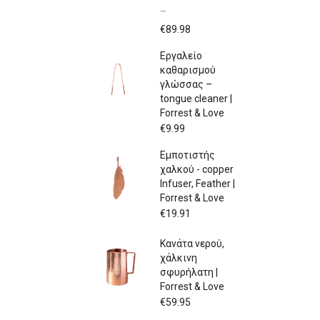
–
Price
€
89.98
range:
Εργαλείο
€79.97
καθαρισμού
through
γλώσσας –
€89.98
tongue cleaner |
Forrest & Love
€
9.99
Εμποτιστής
χαλκού - copper
Infuser, Feather |
Forrest & Love
€
19.91
Κανάτα νερού,
χάλκινη
σφυρήλατη |
Forrest & Love
€
59.95