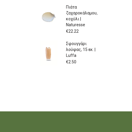
Πιάτα
ζαχαροκάλαμου,
κοχύλι |
Naturesse
€
22.22
Σφουγγάρι
λούφας, 15 εκ. |
Luffa
€
2.50