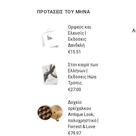
ΠΡΟΤΑΣΕΙΣ ΤΟΥ ΜΗΝΑ
Ορφεύς και
Λ
Ελευσίς |
Εκδόσεις
Δανδελή
€
15.51
Στον καιρό των
Ελλήνων |
Εκδόσεις Ηώα
Τρόπις
€
27.00
Δοχείο
ορείχαλκου
Antique Look,
πολυχρηστικό |
Forrest & Love
€
79.97