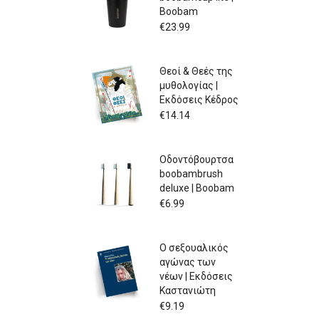
Boobam
€
23.99
Θεοί & Θεές της
μυθολογίας |
Εκδόσεις Κέδρος
€
14.14
Οδοντόβουρτσα
boobambrush
deluxe | Boobam
€
6.99
Ο σεξουαλικός
αγώνας των
νέων | Εκδόσεις
Καστανιώτη
€
9.19